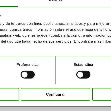
gociante
egociante Residuos Industriales.
(292/N02/CV)
s
s y de terceros con fines publicitarios, analíticos y para mejora
ente
más, compartimos información sobre el uso que haga del sitio 
 análisis web, quienes pueden combinarla con otra información q
Agente de residuos peligrosos.
(18/A01/CV)
r del uso que haya hecho de sus servicios. Encontrará más inf
gente de residuos no peligrosos.
(66/A02/CV)
Preferencias
Estadística
Configurar