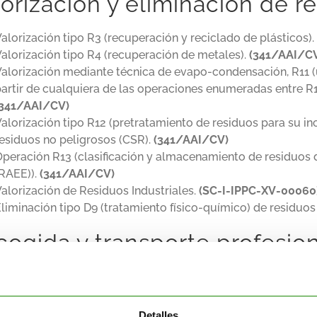
orización y eliminación de r
alorización tipo R3 (recuperación y reciclado de plásticos)
alorización tipo R4 (recuperación de metales).
(341/AAI/C
alorización mediante técnica de evapo-condensación, R11 (u
artir de cualquiera de las operaciones enumeradas entre R1
(341/AAI/CV)
alorización tipo R12 (pretratamiento de residuos para su in
esiduos no peligrosos (CSR).
(341/AAI/CV)
peración R13 (clasificación y almacenamiento de residuos d
(RAEE)).
(341/AAI/CV)
alorización de Residuos Industriales.
(SC-I-IPPC-XV-00060
liminación tipo D9 (tratamiento físico-químico) de residuos
cogida y transporte profesion
ransporte de residuos peligrosos con carácter profesional.
ransporte de residuos no peligrosos con carácter profesion
Detalles