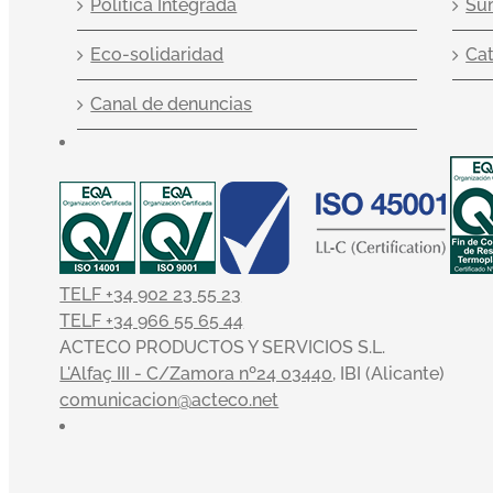
Política Integrada
Sum
Eco-solidaridad
Ca
Canal de denuncias
TELF +34 902 23 55 23
TELF +34 966 55 65 44
ACTECO PRODUCTOS Y SERVICIOS S.L.
L'Alfaç III - C/Zamora nº24 03440
, IBI (Alicante)
comunicacion@acteco.net
×