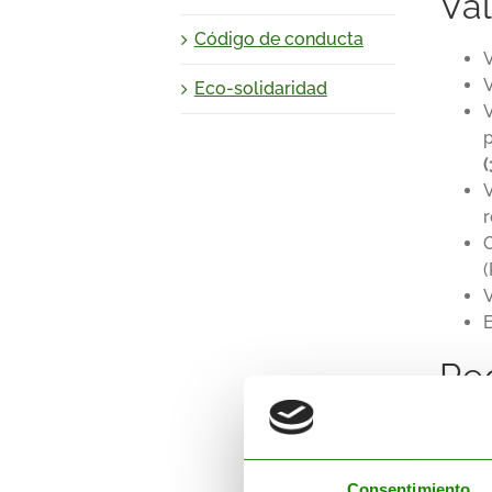
Val
Código de conducta
V
V
Eco-solidaridad
V
p
V
r
O
V
E
Re
T
T
Consentimiento