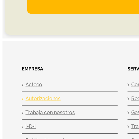
EMPRESA
SERV
Acteco
Co
Autorizaciones
Re
Trabaja con nosotros
Ges
I+D+I
Tra