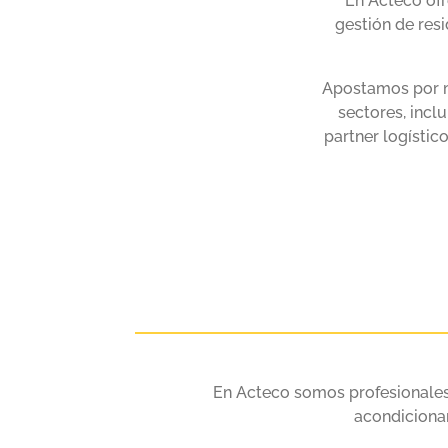
En Acteco ofr
gestión de res
Apostamos por ma
sectores, incl
partner logísti
En Acteco somos profesionales
acondicionam