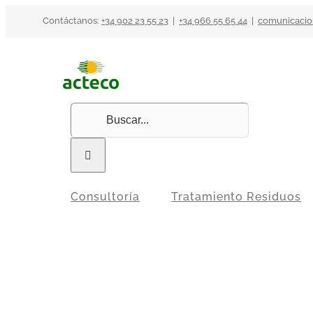
Saltar
Contáctanos:
+34 902 23 55 23
|
+34 966 55 65 44
|
comunicacio
al
contenido
Buscar:
Consultoría
Tratamiento Residuos