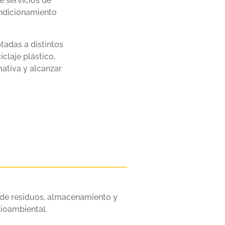
e servicios de
ondicionamiento
tadas a distintos
claje plástico,
ativa y alcanzar
 de residuos, almacenamiento y
dioambiental.