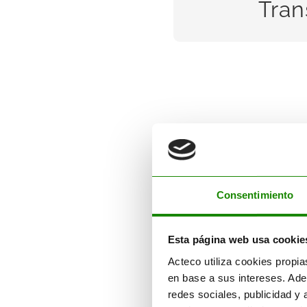
Tran
SAB
Consultoría
Ofrecemos servicios integr
Consentimiento
de consultoría y asesoram
Consultorí
medioambiental.
Esta página web usa cookie
SABER MÁS
Acteco utiliza cookies propia
en base a sus intereses. Ade
redes sociales, publicidad y