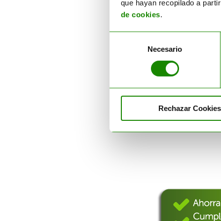
que hayan recopilado a parti
de cookies
.
Trans
Selección
Damos servicio eficazm
Necesario
de
contamos con sistem
consentimiento
Trans
SABER
Rechazar Cookies