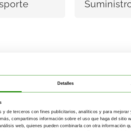
sporte
Suministr
ER MÁS
SAB
Reciclado
Realizamos reciclado de
ales
envases de plásticos y metales
Detalles
iento
est
peligroso, así como
a
Reciclado
tratamiento de aguas y CDR.
s
s y de terceros con fines publicitarios, analíticos y para mejora
SABER MÁS
más, compartimos información sobre el uso que haga del sitio 
 análisis web, quienes pueden combinarla con otra información q