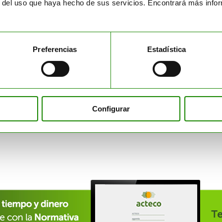
r del uso que haya hecho de sus servicios. Encontrará más inf
porte
Suministr
ente en toda España y
Ponemos a disposición 
Preferencias
Estadística
as logísticos ADR.
idóneo para la optim
porte
Suministr
 MÁS
SAB
Configurar