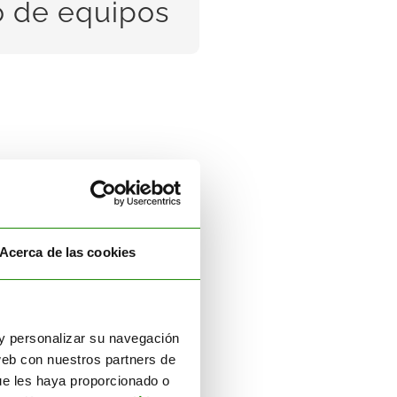
o de equipos
ER MÁS
Gestión Residuos
Estamos sólida y
Acerca de las cookies
ratégicamente implantados
Gestión
en el territorio nacional.
Residuos
SABER MÁS
r y personalizar su navegación
web con nuestros partners de
ue les haya proporcionado o