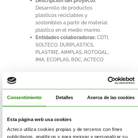
Descripción del proyecto:
Desarrollo de productos
plásticos reciclables y
sostenibles a partir de material
plástico en el medio marino.
Entidades colaboradoras:
CDTI,
SOLTECO, DURPLASTICS,
PLASTIRE, AIMPLAS, ROTOGAL,
IMA, ECOPLAS, RDC, ACTECO
Consentimiento
Detalles
Acerca de las cookies
Proyecto CEUS
Esta página web usa cookies
Acteco utiliza cookies propias y de terceros con fines
Descripción del proyecto:
publicitarios, analíticos y para mejorar y personalizar su