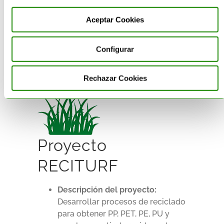
calidad a partir de residuos de
envase multicapa.
Aceptar Cookies
Entidades colaboradoras:
AIMPLAS, UBE, GRUPO REPOL,
Configurar
FRAPERIN, AVI, GENERALITAT
VALENCIANA, ACTECO
Rechazar Cookies
Proyecto
RECITURF
Descripción del proyecto:
Desarrollar procesos de reciclado
para obtener PP, PET, PE, PU y