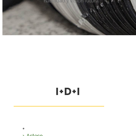
habilidad y visión futura
I+D+I
Acteco