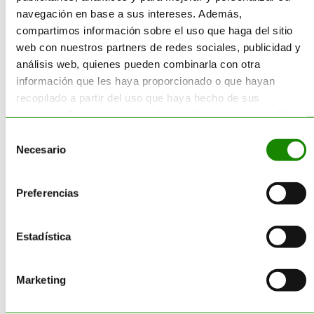
Proyecto de Clasificación,
navegación en base a sus intereses. Además,
Pretratamiento, Procesado,
compartimos información sobre el uso que haga del sitio
Deslaminado y Transformado de
web con nuestros partners de redes sociales, publicidad y
polímeros a partir de residuos
análisis web, quienes pueden combinarla con otra
plásticos urbanos.
información que les haya proporcionado o que hayan
Entidades colaboradoras:
CDTI,
recopilado a partir del uso que haya hecho de sus
URBASER, PICDA, ERUM,
servicios. Encontrará más información en nuestra
política
NORTPALET, ACTECO
de cookies
.
Selección
Necesario
de
consentimiento
Preferencias
Estadística
Proyecto RECIPAM
Marketing
Descripción del proyecto:
Reciclado de poliamida de alta