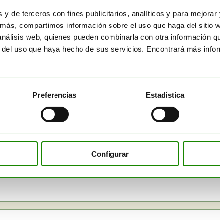
to fundamental del Sistema bajo el liderazgo de la Direcc
las partes interesadas de la empresa para asegurar la impli
s y de terceros con fines publicitarios, analíticos y para mejora
dicamente.
más, compartimos información sobre el uso que haga del sitio 
 análisis web, quienes pueden combinarla con otra información q
r del uso que haya hecho de sus servicios. Encontrará más inf
Preferencias
Estadística
Configurar