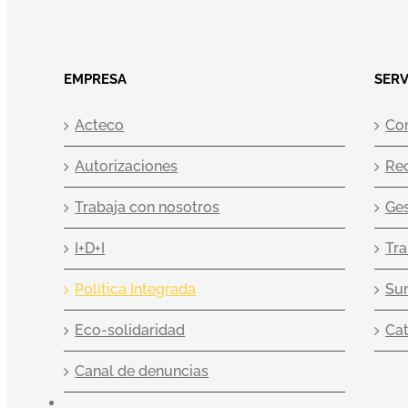
EMPRESA
SERV
Acteco
Co
Autorizaciones
Re
Trabaja con nosotros
Ges
I+D+I
Tra
Política Integrada
Sum
Eco-solidaridad
Ca
Canal de denuncias