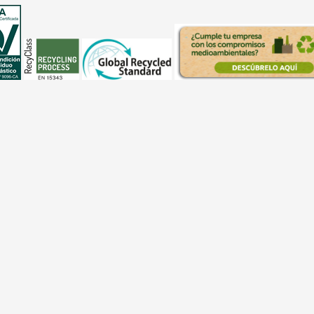
able del compromiso con el medioambiente y el entorno, y 
rven de inspiración a la toma de decisiones: Orientación al 
la empresa de referencia de tratamiento y gestión integral 
rientar a todo el equipo sobre nuestro modo de actuar.