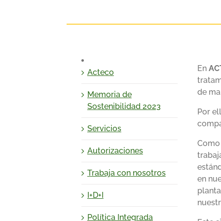
En
AC
Acteco
tratam
de man
Memoria de
Sostenibilidad 2023
Por el
compañ
Servicios
Como 
Autorizaciones
trabaj
estánd
Trabaja con nosotros
en nue
planta
I+D+I
nuestr
Política Integrada