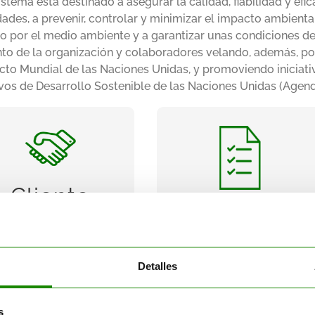
istema está destinado a asegurar la calidad, fiabilidad y efi
dades, a prevenir, controlar y minimizar el impacto ambienta
o por el medio ambiente y a garantizar unas condiciones de
to de la organización y colaboradores velando, además, por
cto Mundial de las Naciones Unidas, y promoviendo iniciati
vos de Desarrollo Sostenible de las Naciones Unidas (Agen
Cliente
Requisitos
mpresa orientada al
Cumplimiento de los
.
cliente
requisitos normativos y
Cliente
, y
legislativos vigentes
Requisitos
otros que se asuman para
mejorar la eficacia del
Sistema de Calidad y
Medio
Detalles
esente
Política de Calidad, Medio Ambiente y Seguridad y Sa
s