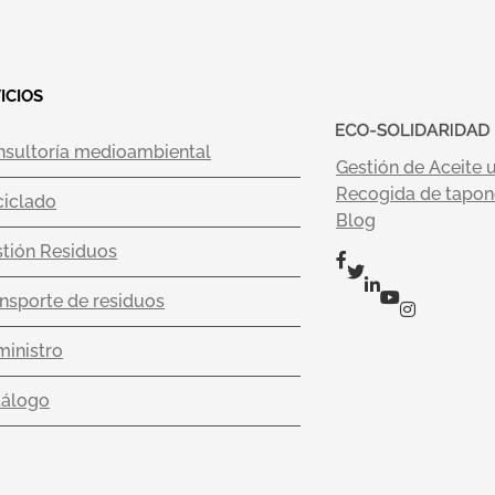
ICIOS
nsultoría medioambiental
Gestión de Aceite 
Recogida de tapone
ciclado
Blog
tión Residuos
nsporte de residuos
inistro
tálogo