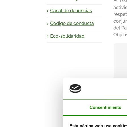
Este s
activi
Canal de denuncias
respet
conjun
Código de conducta
del Pa
Objeti
Eco-solidaridad
E
Consentimiento
La pr
Esta página web usa cookie