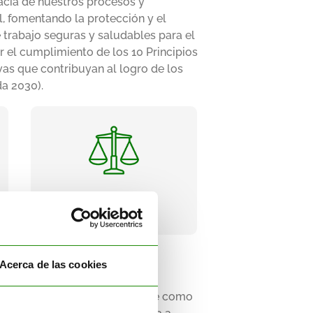
cacia de nuestros procesos y
l, fomentando la protección y el
 trabajo seguras y saludables para el
 el cumplimiento de los 10 Principios
vas que contribuyan al logro de los
da 2030).
Mejoras
Mejorar de manera
mediante un
continua,
Mejoras
adecuado sistema de
gestión por procesos, del
establecimiento,
seguimiento y revisión de
objetivos, y de
Acerca de las cookies
identificación, evaluación
lud en el Trabajo
, se establece como
y tratamiento de los