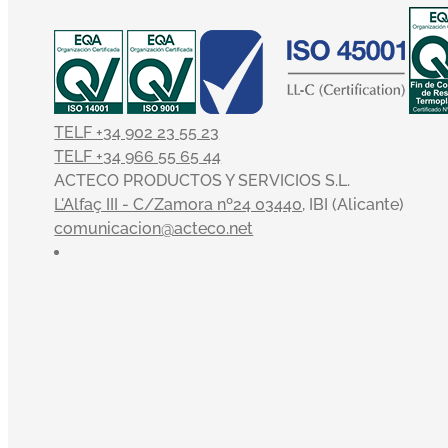
TELF +34 902 23 55 23
TELF +34 966 55 65 44
ACTECO PRODUCTOS Y SERVICIOS S.L.
L'Alfaç III - C/Zamora nº24 03440
, IBI (Alicante)
comunicacion@acteco.net
×
En el mundo actual, nuestra actividad es indisoci
aportar nuestro granito de arena. Nuestros valores si
nos acompañan en una clara misión: convertirnos en 
El Código Ético y de Conducta de Acteco pretende o