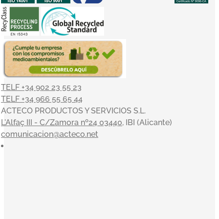
TELF +34 902 23 55 23
TELF +34 966 55 65 44
ACTECO PRODUCTOS Y SERVICIOS S.L.
L'Alfaç III - C/Zamora nº24 03440
, IBI (Alicante)
comunicacion@acteco.net
×
En el mundo actual, nuestra actividad es indisociable del
compromiso con el medioambiente y el entorno, y en
ACTECO estamos muy satisfechos por poder aportar
nuestro granito de arena. Nuestros valores sirven de