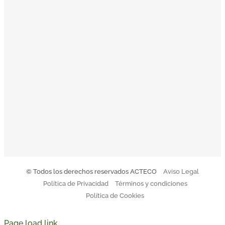
inspiración a la toma de decisiones: Orientación al cliente,
Innovación, Equipo, Pasión y Profesionalidad nos
acompañan en una clara misión: convertirnos en la
empresa de referencia de tratamiento y gestión integral de
residuos.
El Código Ético y de Conducta de Acteco pretende
orientar a todo el equipo sobre nuestro modo de actuar.
Descargar Código de Conducta
© Todos los derechos reservados ACTECO
Aviso Legal
Política de Privacidad
Términos y condiciones
Política de Cookies
Page load link