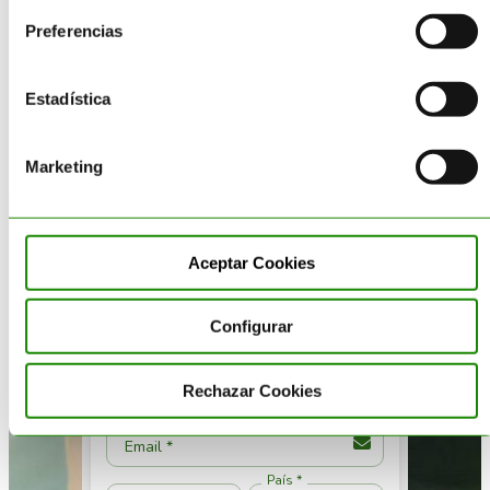
optimización de los residuos y lo
SUMINISTRO
Preferencias
ponemos a disposición de las
empresas.
Estadística
SABER MÁS
Marketing
Realiza tu consulta
Aceptar Cookies
Configurar
Rechazar Cookies