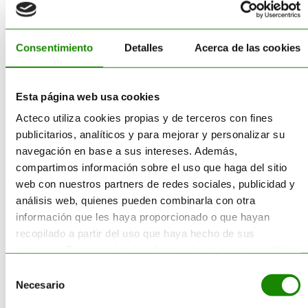
GESTIÓN
almacenamiento y
acondicionamiento de residuos.
RESIDUOS
Consentimiento
Detalles
Acerca de las cookies
SABER MÁS
Esta página web usa cookies
Acteco utiliza cookies propias y de terceros con fines
TRANSPORTE
publicitarios, analíticos y para mejorar y personalizar su
navegación en base a sus intereses. Además,
Realizamos la recogida de los
compartimos información sobre el uso que haga del sitio
residuos en las instalaciones de
web con nuestros partners de redes sociales, publicidad y
TRANSPORTE
nuestros clientes, a los que les
análisis web, quienes pueden combinarla con otra
suministramos los equipos
información que les haya proporcionado o que hayan
necesarios.
recopilado a partir del uso que haya hecho de sus
servicios. Encontrará más información en nuestra
política
SABER MÁS
SUMINISTRO
de cookies
.
Selección
Necesario
de
En Acteco contamos con el
consentimiento
equipo idóneo para la