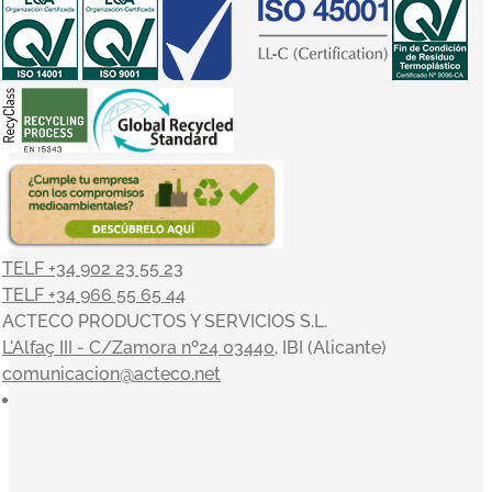
TELF +34 902 23 55 23
TELF +34 966 55 65 44
ACTECO PRODUCTOS Y SERVICIOS S.L.
L'Alfaç III - C/Zamora nº24 03440
, IBI (Alicante)
comunicacion@acteco.net
×
En el mundo actual, nuestra actividad es indisociable del