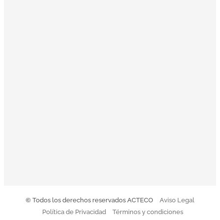
compromiso con el medioambiente y el entorno, y en
ACTECO estamos muy satisfechos por poder aportar
nuestro granito de arena. Nuestros valores sirven de
inspiración a la toma de decisiones: Orientación al cliente,
Innovación, Equipo, Pasión y Profesionalidad nos
acompañan en una clara misión: convertirnos en la
empresa de referencia de tratamiento y gestión integral de
residuos.
El Código Ético y de Conducta de Acteco pretende
orientar a todo el equipo sobre nuestro modo de actuar.
Descargar Código de Conducta
© Todos los derechos reservados ACTECO
Aviso Legal
Política de Privacidad
Términos y condiciones