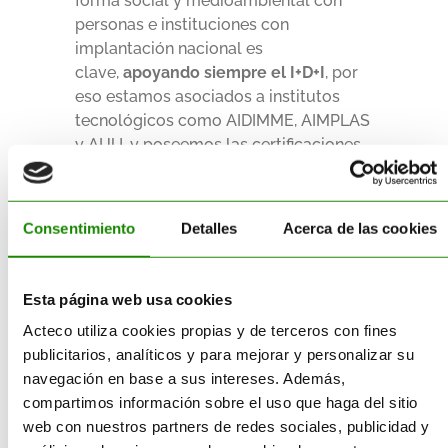
forma social y medioambiental con
personas e instituciones con
implantación nacional es
clave,
apoyando siempre el I+D+I
, por
eso estamos asociados a institutos
tecnológicos como AIDIMME, AIMPLAS
y AIJU, y poseemos las certificaciones
que certifican la calidad de nuestros
trabajos (ISO 9001, ISO 14001, SONY
GREEN PARTNER, Entidad I+D
Consentimiento
Detalles
Acerca de las cookies
Ministerio de Industria, Eucertplast).
Esta página web usa cookies
Acteco utiliza cookies propias y de terceros con fines
Prestamos
publicitarios, analíticos y para mejorar y personalizar su
navegación en base a sus intereses. Además,
servicios en toda
compartimos información sobre el uso que haga del sitio
España
web con nuestros partners de redes sociales, publicidad y