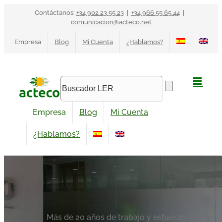
Saltar
Contáctanos:
+34 902 23 55 23
|
+34 966 55 65 44
|
al
comunicacion@acteco.net
contenido
Empresa
Blog
Mi Cuenta
¿Hablamos?
Empresa
Blog
Mi Cuenta
¿Hablamos?
Más de 20 años de trabajo y esfuerzo