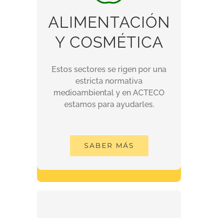
ALIMENTACIÓN
ALIMENTACIÓN
Y COSMÉTICA
Y COSMÉTICA
Estos sectores se rigen por una
estricta normativa
Estos sectores se rigen por una
medioambiental y en ACTECO
estricta normativa
estamos para ayudarles.
medioambiental y en ACTECO
estamos para ayudarles.
SABER MÁS
SABER MÁS