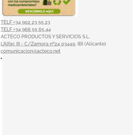
TELF +34 902 23 55 23
TELF +34 966 55 65 44
ACTECO PRODUCTOS Y SERVICIOS S.L.
L'Alfaç III - C/Zamora nº24 03440
, IBI (Alicante)
comunicacion@acteco.net
×
En el mundo actual, nuestra actividad es indisociable del
compromiso con el medioambiente y el entorno, y en
ACTECO estamos muy satisfechos por poder aportar
nuestro granito de arena. Nuestros valores sirven de
inspiración a la toma de decisiones: Orientación al cliente,
Innovación, Equipo, Pasión y Profesionalidad nos
acompañan en una clara misión: convertirnos en la
empresa de referencia de tratamiento y gestión integral de