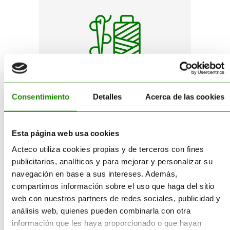
TEXTIL
TEXTIL
Consentimiento
Detalles
Acerca de las cookies
El reciclado textil es cada día
El reciclado textil es cada día
más frecuente por la baja calidad
Esta página web usa cookies
más frecuente por la baja calidad
de algunas prendas, así como por
de algunas prendas, así como por
Acteco utiliza cookies propias y de terceros con fines
el paso de las modas.
el paso de las modas.
publicitarios, analíticos y para mejorar y personalizar su
navegación en base a sus intereses. Además,
SABER MÁS
compartimos información sobre el uso que haga del sitio
SABER MÁS
web con nuestros partners de redes sociales, publicidad y
análisis web, quienes pueden combinarla con otra
información que les haya proporcionado o que hayan