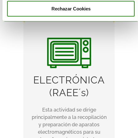
SABER MÁS
SABER MÁS
Rechazar Cookies
ELECTRÓNICA
ELECTRÓNICA
(RAEE´s)
(RAEE´s)
Esta actividad se dirige
Esta actividad se dirige
principalmente a la recopilación
principalmente a la recopilación
y preparación de aparatos
y preparación de aparatos
electromagnéticos para su
electromagnéticos para su