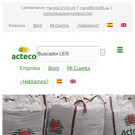
Saltar
Contáctanos:
+34 902 23 55 23
|
+34 966 55 65 44
|
al
comunicacion@acteco.net
contenido
Empresa
Blog
Mi Cuenta
¿Hablamos?
Empresa
Blog
Mi Cuenta
¿Hablamos?
Soluciones en verde adaptadas a cada