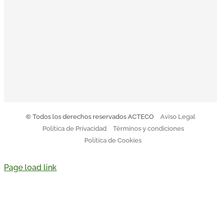
residuos.
El Código Ético y de Conducta de Acteco pretende
orientar a todo el equipo sobre nuestro modo de actuar.
Descargar Código de Conducta
© Todos los derechos reservados ACTECO
Aviso Legal
Política de Privacidad
Términos y condiciones
Política de Cookies
Page load link