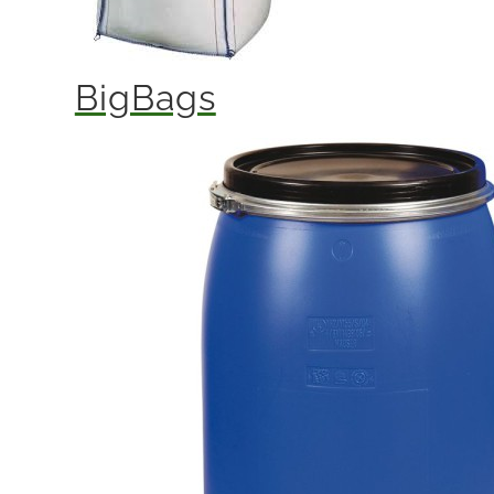
BigBags