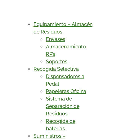
Equipamiento – Almacén
de Residuos
Envases
Almacenamiento
RP’s
Soportes
Recogida Selectiva
Dispensadores a
Pedal
Papeleras Oficina
Sistema de
Separación de
Residuos
Recogida de
baterías
Suministros –