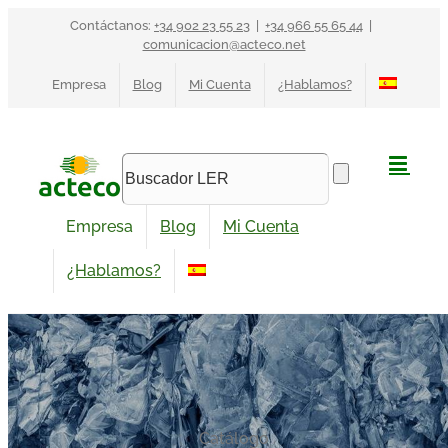
Saltar
Contáctanos:
+34 902 23 55 23
|
+34 966 55 65 44
|
al
comunicacion@acteco.net
contenido
Empresa
Blog
Mi Cuenta
¿Hablamos?
Empresa
Blog
Mi Cuenta
¿Hablamos?
Catálogo