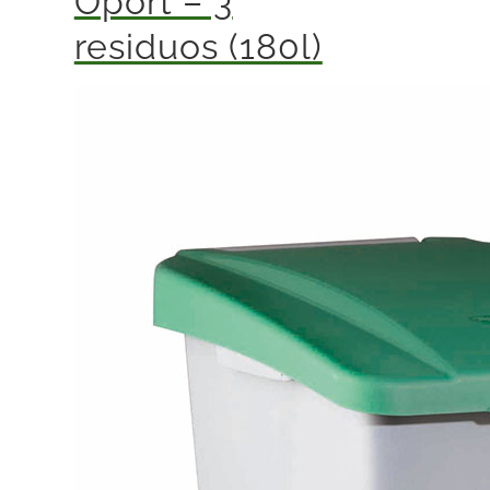
Oport – 3
residuos (180l)