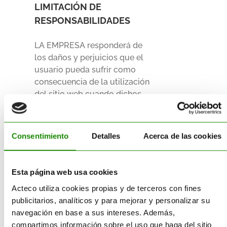
LIMITACIÓN DE
RESPONSABILIDADES
LA EMPRESA responderá de
los daños y perjuicios que el
usuario pueda sufrir como
consecuencia de la utilización
del sitio web cuando dichos
daños sean directamente
imputables a una actuación
incorrecta de esta entidad,
Consentimiento
Detalles
Acerca de las cookies
habiendo probado que no ha
cumplido las exigencias y
requisitos legales y
Esta página web usa cookies
reglamentariamente
Acteco utiliza cookies propias y de terceros con fines
establecidos. Es
publicitarios, analíticos y para mejorar y personalizar su
responsabilidad del usuario
navegación en base a sus intereses. Además,
adoptar todas las medidas
compartimos información sobre el uso que haga del sitio