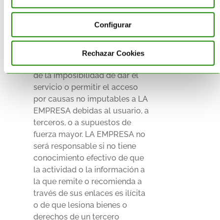
prestación de los servicios o la
navegación por el sitio web, ni
Configurar
de los retrasos o bloqueos en
el uso causados por
deficiencias o sobrecargas de
Rechazar Cookies
Internet o en otros sistemas, ni
de la imposibilidad de dar el
servicio o permitir el acceso
por causas no imputables a LA
EMPRESA debidas al usuario, a
terceros, o a supuestos de
fuerza mayor. LA EMPRESA no
será responsable si no tiene
conocimiento efectivo de que
la actividad o la información a
la que remite o recomienda a
través de sus enlaces es ilícita
o de que lesiona bienes o
derechos de un tercero