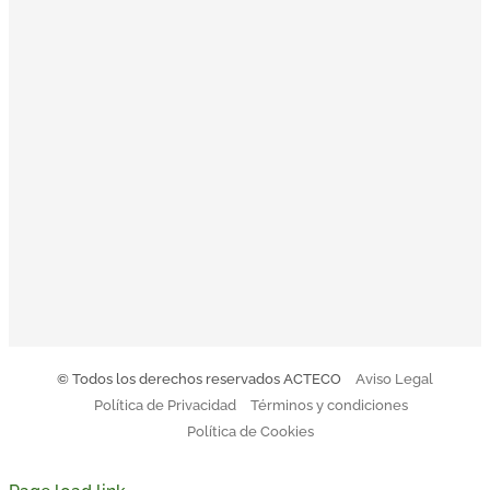
inspiración a la toma de decisiones: Orientación al cliente,
Innovación, Equipo, Pasión y Profesionalidad nos
acompañan en una clara misión: convertirnos en la
empresa de referencia de tratamiento y gestión integral de
residuos.
El Código Ético y de Conducta de Acteco pretende
orientar a todo el equipo sobre nuestro modo de actuar.
Descargar Código de Conducta
© Todos los derechos reservados ACTECO
Aviso Legal
Política de Privacidad
Términos y condiciones
Política de Cookies