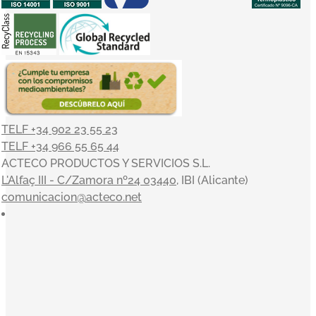
TELF +34 902 23 55 23
TELF +34 966 55 65 44
ACTECO PRODUCTOS Y SERVICIOS S.L.
L'Alfaç III - C/Zamora nº24 03440
, IBI (Alicante)
comunicacion@acteco.net
×
En el mundo actual, nuestra actividad es indisociable del
compromiso con el medioambiente y el entorno, y en
ACTECO estamos muy satisfechos por poder aportar
nuestro granito de arena. Nuestros valores sirven de