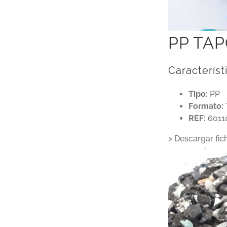
PP TA
Característ
Tipo:
PP
Formato:
REF:
6011
> Descargar fic