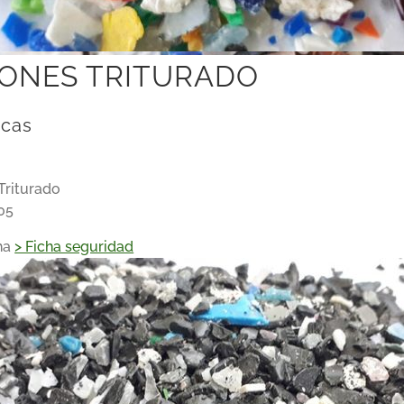
PONES TRITURADO
icas
Triturado
05
ha
> Ficha seguridad