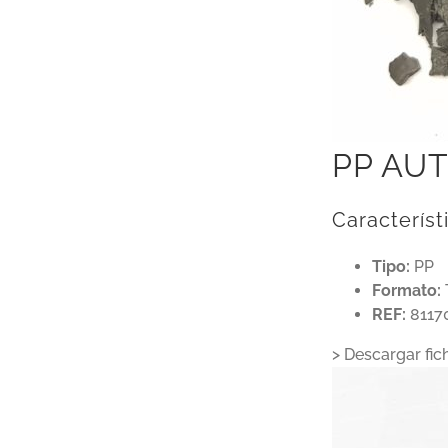
PP AU
Característ
Tipo:
PP
Formato:
REF:
8117
> Descargar fic