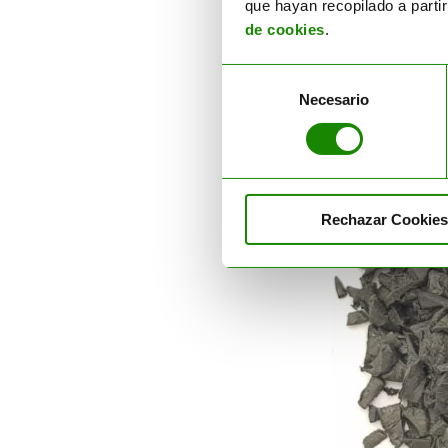
que hayan recopilado a parti
REF:
8127
de cookies
.
> Descargar fic
Selección
Necesario
de
consentimiento
Rechazar Cookies