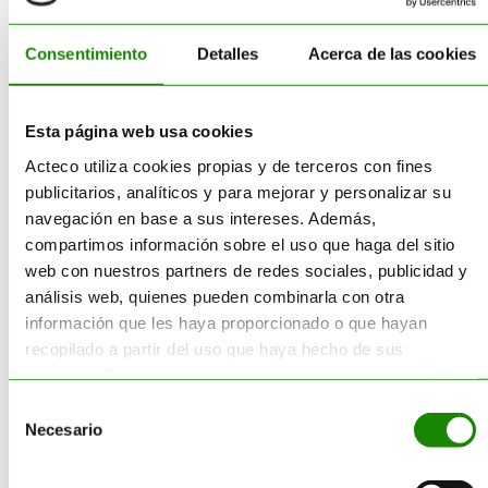
Transporte
Suministro
Consentimiento
Detalles
Acerca de las cookies
Sectores
Esta página web usa cookies
Categorías
Acteco utiliza cookies propias y de terceros con fines
publicitarios, analíticos y para mejorar y personalizar su
navegación en base a sus intereses. Además,
Corporativo
compartimos información sobre el uso que haga del sitio
Destrucción de Producto
web con nuestros partners de redes sociales, publicidad y
análisis web, quienes pueden combinarla con otra
Economía Circular
información que les haya proporcionado o que hayan
recopilado a partir del uso que haya hecho de sus
Envases
servicios. Encontrará más información en nuestra
política
de cookies
.
Selección
Equipamiento – Almacén de
Necesario
de
Residuos
consentimiento