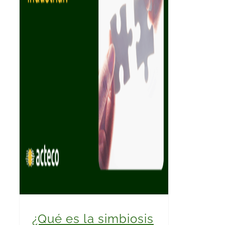
¿Qué es la simbiosis industrial?
¿Qué es la simbiosis