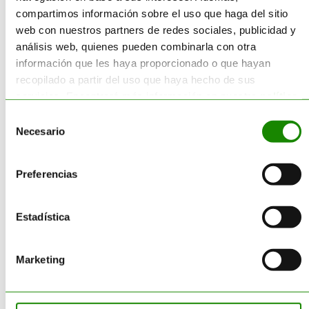
Por
Alma
|
01 enero 2026
|
Gestión de
compartimos información sobre el uso que haga del sitio
Residuos
|
web con nuestros partners de redes sociales, publicidad y
análisis web, quienes pueden combinarla con otra
información que les haya proporcionado o que hayan
El Consejero de Seguridad es el
recopilado a partir del uso que haya hecho de sus
profesional encargado de
servicios. Encontrará más información en nuestra
política
supervisar que las empresas
de cookies
.
Selección
dedicadas al transporte, carga,
Necesario
de
descarga o embalaje de
consentimiento
mercancías peligrosas cumplan
Preferencias
estrictamente con la normativa
vigente. Su función principal es
minimizar los riesgos para las
Estadística
personas, los bienes y el medio
ambiente, asegurando que cada
Marketing
operación se realice bajo los
estándares