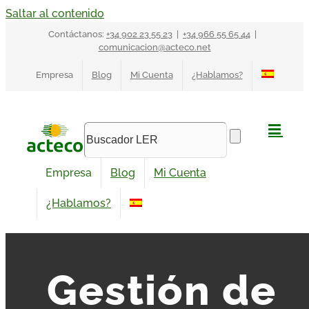
Saltar al contenido
Contáctanos:
+34 902 23 55 23
|
+34 966 55 65 44
|
comunicacion@acteco.net
Empresa
Blog
Mi Cuenta
¿Hablamos?
Empresa
Blog
Mi Cuenta
¿Hablamos?
Gestión de