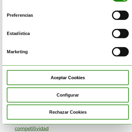
Valorización de Residuos
consentimiento
Zero Waste
Preferencias
Estadística
Artículos recientes
Marketing
Limpieza industrial en verano: cómo
gestionar los residuos de tu
empresa en periodos de menor
Aceptar Cookies
actividad
Reglamento de Ecodiseño para
Configurar
Productos Sostenibles: guía ESPR
para empresas
Rechazar Cookies
Economía circular: sostenibilidad y
competitividad