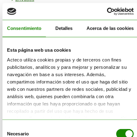
Equipamiento – Almacén de
Residuos
Consentimiento
Detalles
Acerca de las cookies
Gestión de Residuos
Impresión 3D sostenible
Esta página web usa cookies
Acteco utiliza cookies propias y de terceros con fines
Obligaciones- Normativa
publicitarios, analíticos y para mejorar y personalizar su
Medioambiental
navegación en base a sus intereses. Además,
compartimos información sobre el uso que haga del sitio
Productos
web con nuestros partners de redes sociales, publicidad y
Proyectos de I+D+I
análisis web, quienes pueden combinarla con otra
información que les haya proporcionado o que hayan
Reciclaje
recopilado a partir del uso que haya hecho de sus
servicios. Encontrará más información en nuestra
política
Residuos Peligrosos
de cookies
.
Selección
Necesario
de