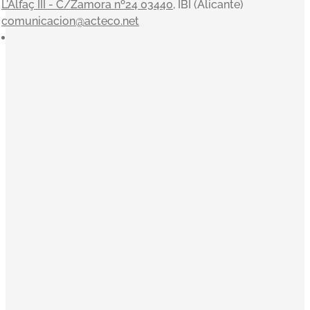
L'Alfaç III - C/Zamora nº24 03440
, IBI (Alicante)
comunicacion@acteco.net
×
En el mundo actual, nuestra actividad es indisociable del
compromiso con el medioambiente y el entorno, y en
ACTECO estamos muy satisfechos por poder aportar
nuestro granito de arena. Nuestros valores sirven de
inspiración a la toma de decisiones: Orientación al cliente,
Innovación, Equipo, Pasión y Profesionalidad nos
acompañan en una clara misión: convertirnos en la
empresa de referencia de tratamiento y gestión integral de
residuos.
El Código Ético y de Conducta de Acteco pretende
orientar a todo el equipo sobre nuestro modo de actuar.
Descargar Código de Conducta