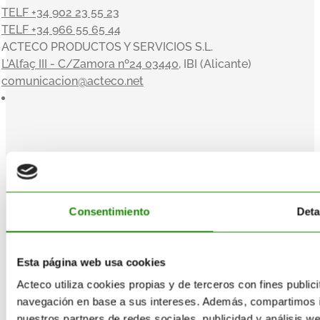
TELF +34 902 23 55 23
TELF +34 966 55 65 44
ACTECO PRODUCTOS Y SERVICIOS S.L.
L'Alfaç III - C/Zamora nº24 03440
, IBI (Alicante)
comunicacion@acteco.net
×
En el mundo actual, nuestra actividad es indisociable del
compromiso con el medioambiente y el entorno, y en
ACTECO estamos muy satisfechos por poder aportar
nuestro granito de arena. Nuestros valores sirven de
Consentimiento
Deta
inspiración a la toma de decisiones: Orientación al cliente,
Innovación, Equipo, Pasión y Profesionalidad nos
acompañan en una clara misión: convertirnos en la
Esta página web usa cookies
empresa de referencia de tratamiento y gestión integral de
residuos.
Acteco utiliza cookies propias y de terceros con fines publici
navegación en base a sus intereses. Además, compartimos i
El Código Ético y de Conducta de Acteco pretende
nuestros partners de redes sociales, publicidad y análisis 