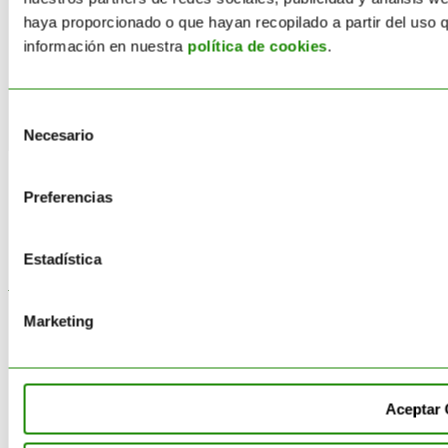
orientar a todo el equipo sobre nuestro modo de actuar.
haya proporcionado o que hayan recopilado a partir del uso
información en nuestra
política de cookies
.
Descargar Código de Conducta
Selección
Necesario
de
consentimiento
© Todos los derechos reservados ACTECO
Aviso Legal
Preferencias
Política de Privacidad
Términos y condiciones
Política de Cookies
Estadística
Page load link
Marketing
Aceptar 