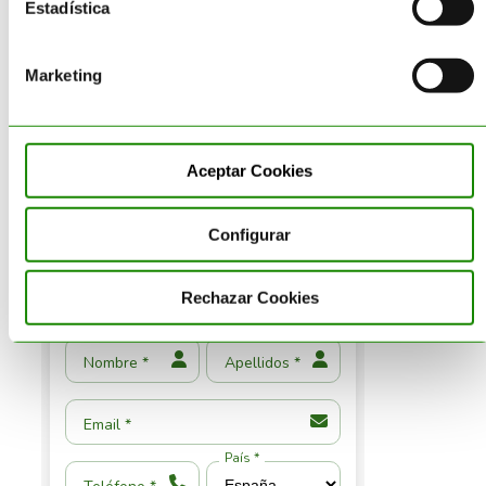
recaen tanto en el cargador
Estadística
como en el
descargador
de la
mercancía. Si tu empresa recibe
Marketing
materias primas peligrosas por
encima de ciertos límites ,
necesitas la supervisión de un
consejero.
Aceptar Cookies
Por
Alma
|
01 enero 2026
|
Gestión de Residuos
|
Configurar
Rechazar Cookies