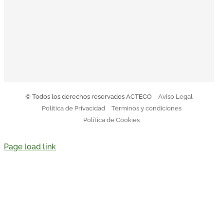
El Código Ético y de Conducta de Acteco pretende
orientar a todo el equipo sobre nuestro modo de actuar.
Descargar Código de Conducta
© Todos los derechos reservados ACTECO
Aviso Legal
Política de Privacidad
Términos y condiciones
Política de Cookies
Page load link