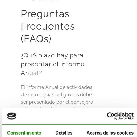
Preguntas
Frecuentes
(FAQs)
¿Qué plazo hay para
presentar el Informe
Anual?
El Informe Anual de actividades
de mercancías peligrosas debe
ser presentado por el consejero
antes del
31 de marzo
de cada
año.
¿Puedo tener un
Consentimiento
Detalles
Acerca de las cookies