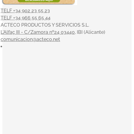
TELF +34 902 23 55 23
TELF +34 966 55 65 44
ACTECO PRODUCTOS Y SERVICIOS S.L.
L'Alfaç III - C/Zamora nº24 03440
, IBI (Alicante)
comunicacion@acteco.net
×
En el mundo actual, nuestra actividad es indisociable del
compromiso con el medioambiente y el entorno, y en
ACTECO estamos muy satisfechos por poder aportar
nuestro granito de arena. Nuestros valores sirven de
inspiración a la toma de decisiones: Orientación al cliente,
Innovación, Equipo, Pasión y Profesionalidad nos
acompañan en una clara misión: convertirnos en la
empresa de referencia de tratamiento y gestión integral de
residuos.