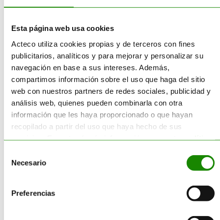
consejero externo para
mi empresa?
Esta página web usa cookies
Sí. La normativa permite que el
Acteco utiliza cookies propias y de terceros con fines
consejero sea un profesional
publicitarios, analíticos y para mejorar y personalizar su
externo o una empresa de
navegación en base a sus intereses. Además,
consultoría especializada,
compartimos información sobre el uso que haga del sitio
siempre que la designación se
web con nuestros partners de redes sociales, publicidad y
comunique formalmente a la
análisis web, quienes pueden combinarla con otra
autoridad de transporte
información que les haya proporcionado o que hayan
competente.
recopilado a partir del uso que haya hecho de sus
servicios. Encontrará más información en nuestra
política
¿Afecta el ADR a las
de cookies
.
Selección
empresas que solo
Necesario
de
descargan?
consentimiento
Preferencias
Sí. La normativa es clara: las
obligaciones de seguridad