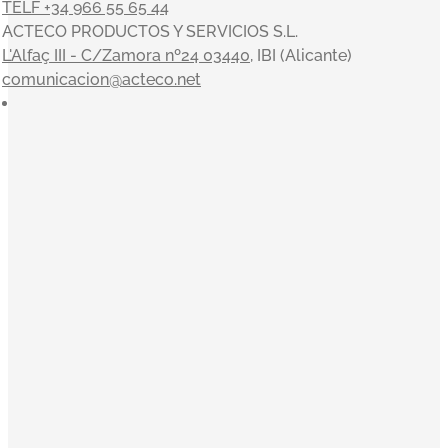
TELF +34 966 55 65 44
ACTECO PRODUCTOS Y SERVICIOS S.L.
L'Alfaç III - C/Zamora nº24 03440
, IBI (Alicante)
comunicacion@acteco.net
×
En el mundo actual, nuestra actividad es indisociable del
compromiso con el medioambiente y el entorno, y en
ACTECO estamos muy satisfechos por poder aportar
nuestro granito de arena. Nuestros valores sirven de
inspiración a la toma de decisiones: Orientación al cliente,
Innovación, Equipo, Pasión y Profesionalidad nos
acompañan en una clara misión: convertirnos en la
empresa de referencia de tratamiento y gestión integral de
residuos.
El Código Ético y de Conducta de Acteco pretende
orientar a todo el equipo sobre nuestro modo de actuar.