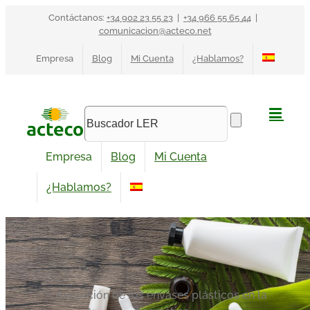
Saltar
Contáctanos:
+34 902 23 55 23
|
+34 966 55 65 44
|
al
comunicacion@acteco.net
contenido
Empresa
Blog
Mi Cuenta
¿Hablamos?
Empresa
Blog
Mi Cuenta
¿Hablamos?
Evolución de los envases plásticos en la