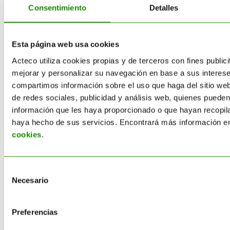
Zero Waste
Consentimiento
Detalles
Esta página web usa cookies
Artículos recientes
Acteco utiliza cookies propias y de terceros con fines publicit
mejorar y personalizar su navegación en base a sus interes
Limpieza industrial en verano: cómo
compartimos información sobre el uso que haga del sitio we
gestionar los residuos de tu
de redes sociales, publicidad y análisis web, quienes puede
empresa en periodos de menor
información que les haya proporcionado o que hayan recopila
actividad
haya hecho de sus servicios. Encontrará más información e
cookies
.
Reglamento de Ecodiseño para
Productos Sostenibles: guía ESPR
para empresas
Selección
Necesario
de
Economía circular: sostenibilidad y
consentimiento
competitividad
Preferencias
Reglamento UE 2025/40 (PPWR):