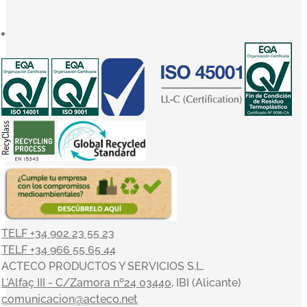
TELF +34 902 23 55 23
TELF +34 966 55 65 44
ACTECO PRODUCTOS Y SERVICIOS S.L.
L'Alfaç III - C/Zamora nº24 03440
, IBI (Alicante)
comunicacion@acteco.net