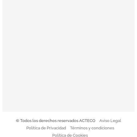
ACTECO estamos muy satisfechos por poder aportar
nuestro granito de arena. Nuestros valores sirven de
inspiración a la toma de decisiones: Orientación al cliente,
Innovación, Equipo, Pasión y Profesionalidad nos
acompañan en una clara misión: convertirnos en la
empresa de referencia de tratamiento y gestión integral de
residuos.
El Código Ético y de Conducta de Acteco pretende
orientar a todo el equipo sobre nuestro modo de actuar.
Descargar Código de Conducta
© Todos los derechos reservados ACTECO
Aviso Legal
Política de Privacidad
Términos y condiciones
Política de Cookies