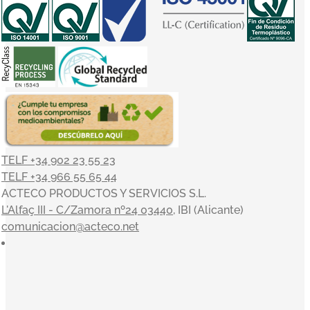
TELF +34 902 23 55 23
TELF +34 966 55 65 44
ACTECO PRODUCTOS Y SERVICIOS S.L.
L'Alfaç III - C/Zamora nº24 03440
, IBI (Alicante)
comunicacion@acteco.net
×
En el mundo actual, nuestra actividad es indisociable del
compromiso con el medioambiente y el entorno, y en