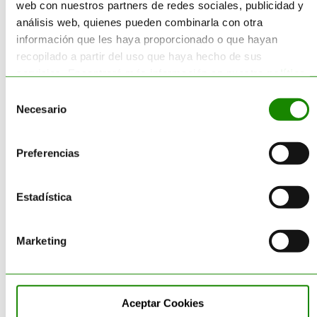
web con nuestros partners de redes sociales, publicidad y
Sectores
análisis web, quienes pueden combinarla con otra
información que les haya proporcionado o que hayan
recopilado a partir del uso que haya hecho de sus
Categorías
servicios. Encontrará más información en nuestra
política
de cookies
.
Selección
Necesario
de
Corporativo
consentimiento
Destrucción de Producto
Preferencias
Economía Circular
Estadística
Envases
Equipamiento – Almacén de
Marketing
Residuos
Gestión de Residuos
Aceptar Cookies