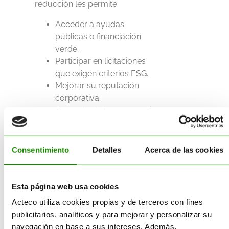
reducción les permite:
Acceder a ayudas
públicas o financiación
verde.
Participar en licitaciones
que exigen criterios ESG.
Mejorar su reputación
corporativa.
Aumentar la transparencia
frente a clientes e
inversores.
Detectar oportunidades
Consentimiento
Detalles
Acerca de las cookies
de ahorro energético y
reducción de costes.
Prepararse para futuras
Esta página web usa cookies
exigencias normativas.
Acteco utiliza cookies propias y de terceros con fines
publicitarios, analíticos y para mejorar y personalizar su
En definitiva, incluso para las
navegación en base a sus intereses. Además,
PYMEs, anticiparse supone una