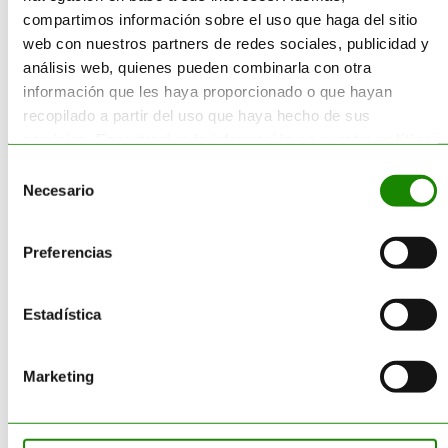
compartimos información sobre el uso que haga del sitio
ventaja competitiva real y
web con nuestros partners de redes sociales, publicidad y
demostrable.
análisis web, quienes pueden combinarla con otra
Beneficios de
información que les haya proporcionado o que hayan
recopilado a partir del uso que haya hecho de sus
calcular tu
servicios. Encontrará más información en nuestra
política
de cookies
.
huella de
Selección
Necesario
de
carbono
consentimiento
Preferencias
Invertir en el cálculo de la huella
de carbono y en un plan de
Estadística
reducción no debe verse como
un coste, sino como una
herramienta de
Marketing
transformación empresarial
.
Entre los beneficios más