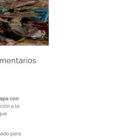
imentarios
capa con
ción a la
que
lado para