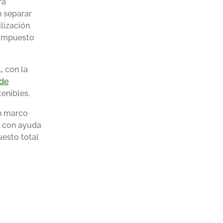
ra
n separar
lización
ompuesto
, con la
 de
enibles.
un marco
a con ayuda
uesto total