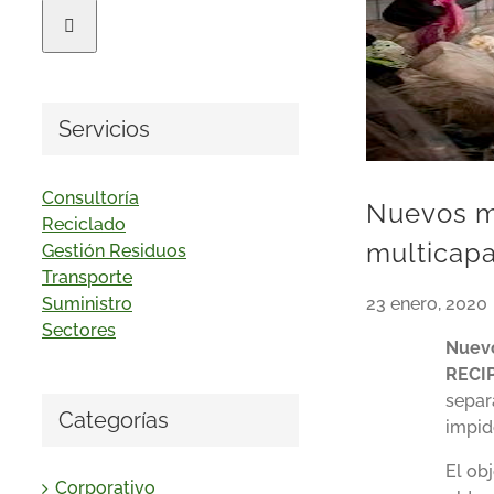
Servicios
Consultoría
Nuevos mé
Reciclado
multicap
Gestión Residuos
Transporte
Suministro
23 enero, 2020
Sectores
Nuevo
RECI
separ
Categorías
impid
El ob
Corporativo