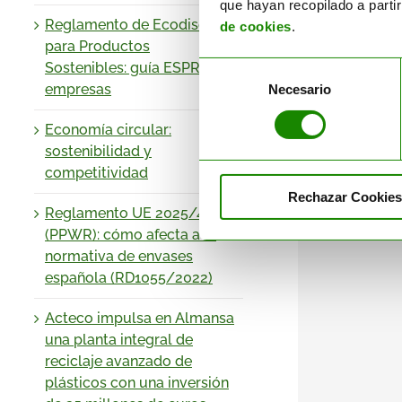
que hayan recopilado a parti
Reglamento de Ecodiseño
de cookies
.
para Productos
Sostenibles: guía ESPR para
Selección
empresas
Necesario
de
consentimiento
Economía circular:
sostenibilidad y
competitividad
Rechazar Cookies
Reglamento UE 2025/40
(PPWR): cómo afecta a la
normativa de envases
española (RD1055/2022)
Acteco impulsa en Almansa
una planta integral de
reciclaje avanzado de
plásticos con una inversión