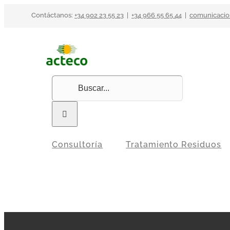
Saltar
Contáctanos:
+34 902 23 55 23
|
+34 966 55 65 44
|
comunicacio
al
contenido
Buscar:
Consultoría
Tratamiento Residuos