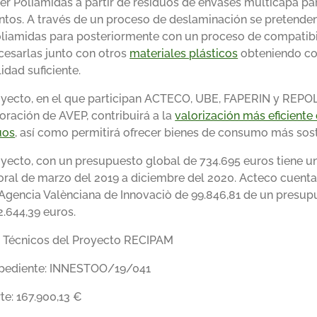
er Poliamidas a partir de residuos de envases multicapa pa
ntos. A través de un proceso de deslaminación se pretende
oliamidas para posteriormente con un proceso de compatibi
cesarlas junto con otros
materiales plásticos
obteniendo c
idad suficiente.
oyecto, en el que participan ACTECO, UBE, FAPERIN y REPOL
oración de AVEP, contribuirá a la
valorización más eficiente
uos
, así como permitirá ofrecer bienes de consumo más sost
oyecto, con un presupuesto global de 734.695 euros tiene 
ral de marzo del 2019 a diciembre del 2020. Acteco cuent
 Agencia Valènciana de Innovaciò de 99.846,81 de un presup
2.644,39 euros.
 Técnicos del Proyecto RECIPAM
pediente: INNESTOO/19/041
te: 167.900,13 €