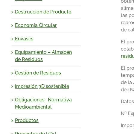
obten
alime
Destrucción de Producto
las p
repro
Economía Circular
de cal
Envases
El pr
colab
Equipamiento – Almacén
resid
de Residuos
El pr
Gestión de Residuos
tempo
de la
Impresión 3D sostenible
de 16
Obligaciones- Normativa
Datos
Medioambiental
Nº Ex
Productos
Impor
Proyectos de I+D+I