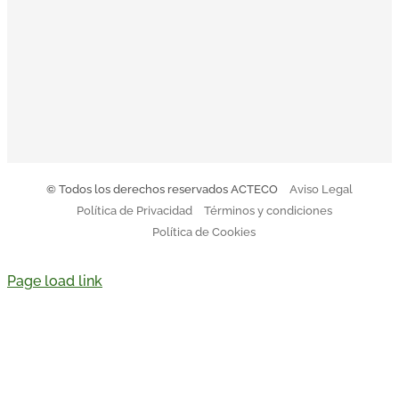
El Código Ético y de Conducta de Acteco pretende
orientar a todo el equipo sobre nuestro modo de actuar.
Descargar Código de Conducta
© Todos los derechos reservados ACTECO
Aviso Legal
Política de Privacidad
Términos y condiciones
Política de Cookies
Page load link