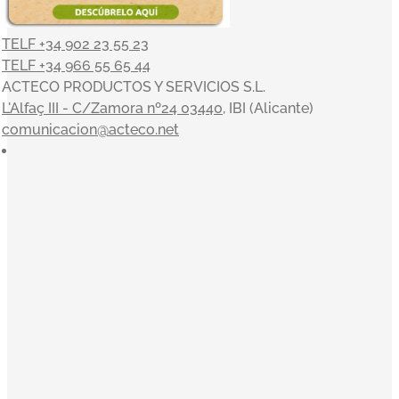
TELF +34 902 23 55 23
TELF +34 966 55 65 44
ACTECO PRODUCTOS Y SERVICIOS S.L.
L'Alfaç III - C/Zamora nº24 03440
, IBI (Alicante)
comunicacion@acteco.net
×
En el mundo actual, nuestra actividad es indisociable del
compromiso con el medioambiente y el entorno, y en
ACTECO estamos muy satisfechos por poder aportar
nuestro granito de arena. Nuestros valores sirven de
inspiración a la toma de decisiones: Orientación al cliente,
Innovación, Equipo, Pasión y Profesionalidad nos
acompañan en una clara misión: convertirnos en la
empresa de referencia de tratamiento y gestión integral de
residuos.