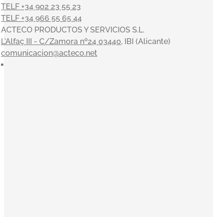
TELF +34 902 23 55 23
TELF +34 966 55 65 44
ACTECO PRODUCTOS Y SERVICIOS S.L.
L'Alfaç III - C/Zamora nº24 03440
, IBI (Alicante)
comunicacion@acteco.net
×
En el mundo actual, nuestra actividad es indisociable del
compromiso con el medioambiente y el entorno, y en
ACTECO estamos muy satisfechos por poder aportar
nuestro granito de arena. Nuestros valores sirven de
inspiración a la toma de decisiones: Orientación al cliente,
Innovación, Equipo, Pasión y Profesionalidad nos
acompañan en una clara misión: convertirnos en la
empresa de referencia de tratamiento y gestión integral de
residuos.
El Código Ético y de Conducta de Acteco pretende