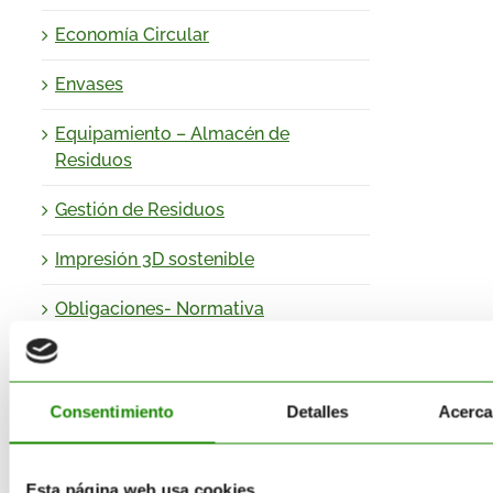
Economía Circular
Envases
Equipamiento – Almacén de
Residuos
Gestión de Residuos
Impresión 3D sostenible
Obligaciones- Normativa
Medioambiental
Productos
Consentimiento
Detalles
Acerca
Proyectos de I+D+I
Reciclaje
Esta página web usa cookies