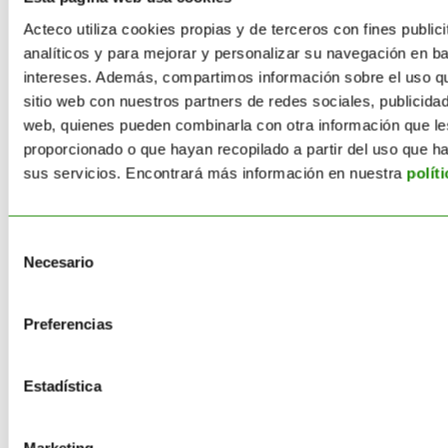
Acteco utiliza cookies propias y de terceros con fines publici
Residuos Peligrosos
analíticos y para mejorar y personalizar su navegación en b
intereses. Además, compartimos información sobre el uso q
Valorización de Residuos
sitio web con nuestros partners de redes sociales, publicidad
web, quienes pueden combinarla con otra información que l
Zero Waste
proporcionado o que hayan recopilado a partir del uso que 
sus servicios. Encontrará más información en nuestra
polít
Artículos recientes
Selección
Necesario
de
Limpieza industrial en verano: cómo
consentimiento
gestionar los residuos de tu
Preferencias
empresa en periodos de menor
actividad
Estadística
Reglamento de Ecodiseño para
Productos Sostenibles: guía ESPR
para empresas
Marketing