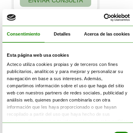
Consentimiento
Detalles
Acerca de las cookies
Esta página web usa cookies
Buscar
Acteco utiliza cookies propias y de terceros con fines
publicitarios, analíticos y para mejorar y personalizar su
navegación en base a sus intereses. Además,
Buscar:
compartimos información sobre el uso que haga del sitio
web con nuestros partners de redes sociales, publicidad y
análisis web, quienes pueden combinarla con otra
información que les haya proporcionado o que hayan
recopilado a partir del uso que haya hecho de sus
servicios. Encontrará más información en nuestra
política
Servicios
de cookies
.
Selección