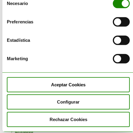
Necesario
de
consentimiento
Consultoría
Reciclado
Preferencias
Gestión Residuos
Transporte
Estadística
Suministro
Sectores
Marketing
Categorías
Aceptar Cookies
Corporativo
Configurar
Destrucción de Producto
Economía Circular
Rechazar Cookies
Envases