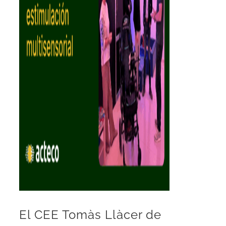
El CEE Tomàs Llàcer de