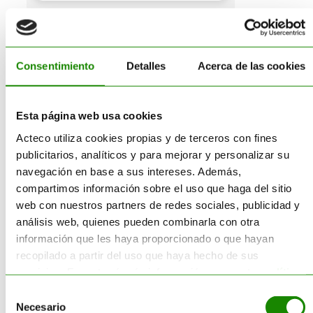
Consentimiento
Detalles
Acerca de las cookies
Esta página web usa cookies
Buscar
Acteco utiliza cookies propias y de terceros con fines
publicitarios, analíticos y para mejorar y personalizar su
Buscar:
navegación en base a sus intereses. Además,
compartimos información sobre el uso que haga del sitio
web con nuestros partners de redes sociales, publicidad y
análisis web, quienes pueden combinarla con otra
información que les haya proporcionado o que hayan
recopilado a partir del uso que haya hecho de sus
Servicios
servicios. Encontrará más información en nuestra
política
de cookies
.
Selección
Necesario
de