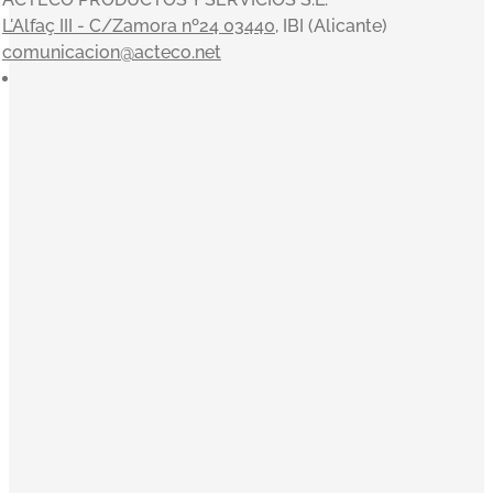
L'Alfaç III - C/Zamora nº24 03440
, IBI (Alicante)
comunicacion@acteco.net
×
En el mundo actual, nuestra actividad es indisociable del
compromiso con el medioambiente y el entorno, y en
ACTECO estamos muy satisfechos por poder aportar
nuestro granito de arena. Nuestros valores sirven de
inspiración a la toma de decisiones: Orientación al cliente,
Innovación, Equipo, Pasión y Profesionalidad nos
acompañan en una clara misión: convertirnos en la
empresa de referencia de tratamiento y gestión integral de
residuos.
El Código Ético y de Conducta de Acteco pretende
orientar a todo el equipo sobre nuestro modo de actuar.
Descargar Código de Conducta