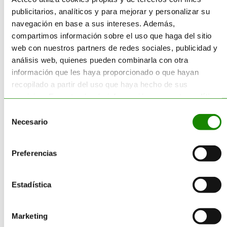
Servicios
publicitarios, analíticos y para mejorar y personalizar su
navegación en base a sus intereses. Además,
Consultoría
compartimos información sobre el uso que haga del sitio
Reciclado
web con nuestros partners de redes sociales, publicidad y
Gestión Residuos
análisis web, quienes pueden combinarla con otra
Transporte
información que les haya proporcionado o que hayan
Suministro
recopilado a partir del uso que haya hecho de sus
Sectores
servicios. Encontrará más información en nuestra
política
de cookies
.
Selección
Necesario
de
Categorías
consentimiento
Preferencias
Corporativo
Estadística
Destrucción de Producto
Economía Circular
Marketing