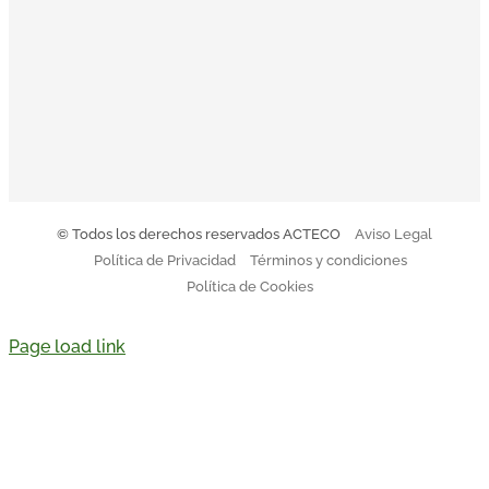
El Código Ético y de Conducta de Acteco pretende
orientar a todo el equipo sobre nuestro modo de actuar.
Descargar Código de Conducta
© Todos los derechos reservados ACTECO
Aviso Legal
Política de Privacidad
Términos y condiciones
Política de Cookies
Page load link