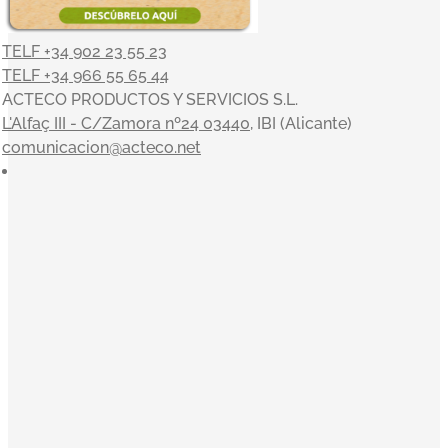
TELF +34 902 23 55 23
TELF +34 966 55 65 44
ACTECO PRODUCTOS Y SERVICIOS S.L.
L'Alfaç III - C/Zamora nº24 03440
, IBI (Alicante)
comunicacion@acteco.net
×
En el mundo actual, nuestra actividad es indisociable del
compromiso con el medioambiente y el entorno, y en
ACTECO estamos muy satisfechos por poder aportar
nuestro granito de arena. Nuestros valores sirven de
inspiración a la toma de decisiones: Orientación al cliente,
Innovación, Equipo, Pasión y Profesionalidad nos
acompañan en una clara misión: convertirnos en la
empresa de referencia de tratamiento y gestión integral de
residuos.