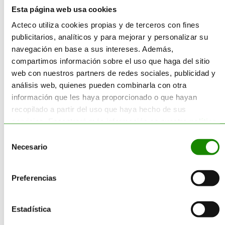
Esta página web usa cookies
Acteco utiliza cookies propias y de terceros con fines
publicitarios, analíticos y para mejorar y personalizar su
navegación en base a sus intereses. Además,
Servicios
compartimos información sobre el uso que haga del sitio
web con nuestros partners de redes sociales, publicidad y
Consultoría
análisis web, quienes pueden combinarla con otra
Reciclado
información que les haya proporcionado o que hayan
Gestión Residuos
recopilado a partir del uso que haya hecho de sus
Transporte
servicios. Encontrará más información en nuestra
política
Suministro
de cookies
.
Selección
Sectores
Necesario
de
consentimiento
Preferencias
Categorías
Estadística
Corporativo