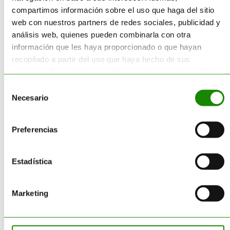
contaminantes.
compartimos información sobre el uso que haga del sitio
web con nuestros partners de redes sociales, publicidad y
Innovación en la
análisis web, quienes pueden combinarla con otra
cadena logística
información que les haya proporcionado o que hayan
recopilado a partir del uso que haya hecho de sus
Adoptar soluciones logísticas
servicios. Encontrará más información en nuestra
política
tecnológicamente avanzadas
de cookies
.
Selección
es fundamental para o
ptimizar
Necesario
de
la gestión de residuos diaria.
consentimiento
En Acteco apostamos por la
Preferencias
innovación, integrando
herramientas digitales como
Estadística
DOCUGEST
que permiten
optimizar rutas, mejorar la
trazabilidad y garantizar que
Marketing
cada paso en el proceso de
gestión de residuos cumpla con
las mejores prácticas del sector.