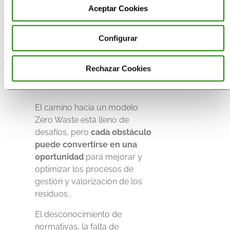
Aceptar Cookies
Caminando
hacia el Zero
Configurar
Waste con
Rechazar Cookies
Acteco
El camino hacia un modelo
Zero Waste está lleno de
desafíos, pero
cada obstáculo
puede convertirse en una
oportunidad
para mejorar y
optimizar los procesos de
gestión y valorización de los
residuos.
.
El desconocimiento de
normativas, la falta de