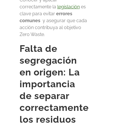
correctamente la
legislación
es
clave para evitar
errores
comunes
y asegurar que cada
acción contribuya al objetivo
Zero Waste.
Falta de
segregación
en origen: La
importancia
de separar
correctamente
los residuos