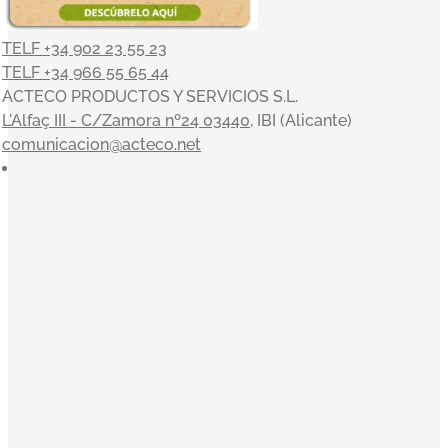
TELF +34 902 23 55 23
TELF +34 966 55 65 44
ACTECO PRODUCTOS Y SERVICIOS S.L.
L'Alfaç III - C/Zamora nº24 03440
, IBI (Alicante)
comunicacion@acteco.net
×
En el mundo actual, nuestra actividad es indisociable del
compromiso con el medioambiente y el entorno, y en
ACTECO estamos muy satisfechos por poder aportar
nuestro granito de arena. Nuestros valores sirven de
inspiración a la toma de decisiones: Orientación al cliente,
Innovación, Equipo, Pasión y Profesionalidad nos
acompañan en una clara misión: convertirnos en la
empresa de referencia de tratamiento y gestión integral de
residuos.