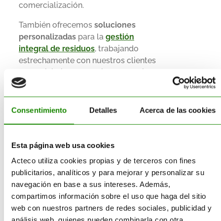
comercialización.
También ofrecemos
soluciones
personalizadas
para la
gestión
integral de residuos
, trabajando
estrechamente con nuestros clientes
para minimizar la cantidad de residuos
que llegan a los vertederos y
maximizar la recuperación de
materiales y energía.
Consentimiento
Detalles
Acerca de las cookies
Liderando el camino hacia
un futuro circular
Esta página web usa cookies
Acteco utiliza cookies propias y de terceros con fines
En Acteco hemos demostrado que
es
publicitarios, analíticos y para mejorar y personalizar su
posible combinar el crecimiento
navegación en base a sus intereses. Además,
económico con la protección del
compartimos información sobre el uso que haga del sitio
medio ambiente
.
web con nuestros partners de redes sociales, publicidad y
análisis web, quienes pueden combinarla con otra