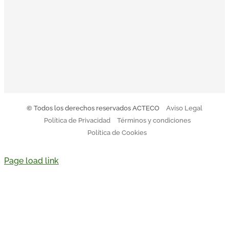
El Código Ético y de Conducta de Acteco pretende
orientar a todo el equipo sobre nuestro modo de actuar.
Descargar Código de Conducta
© Todos los derechos reservados ACTECO
Aviso Legal
Política de Privacidad
Términos y condiciones
Política de Cookies
Page load link