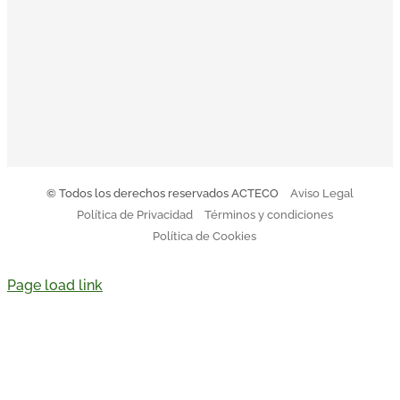
El Código Ético y de Conducta de Acteco pretende
orientar a todo el equipo sobre nuestro modo de actuar.
Descargar Código de Conducta
© Todos los derechos reservados ACTECO
Aviso Legal
Política de Privacidad
Términos y condiciones
Política de Cookies
Page load link