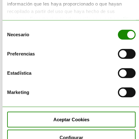
información que les haya proporcionado o que hayan
Llámanos al
902 23 55 23
o
recopilado a partir del uso que haya hecho de sus
rellena el formulario que
servicios. Encontrará más información en nuestra
política
aparece a continuación. Le
de cookies
.
Selección
atenderemos con un trato
Necesario
de
personalizado y con total
consentimiento
garantía de éxito.
Preferencias
Por
Alma
|
29 septiembre 2022
|
Obligaciones-
Normativa Medioambiental
|
Estadística
Marketing
Aceptar Cookies
Configurar