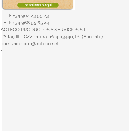
TELF +34 902 23 55 23
TELF +34 966 55 65 44
ACTECO PRODUCTOS Y SERVICIOS S.L.
L'Alfaç III - C/Zamora nº24 03440
, IBI (Alicante)
comunicacion@acteco.net
×
En el mundo actual, nuestra actividad es indisociable del
compromiso con el medioambiente y el entorno, y en
ACTECO estamos muy satisfechos por poder aportar
nuestro granito de arena. Nuestros valores sirven de
inspiración a la toma de decisiones: Orientación al cliente,
Innovación, Equipo, Pasión y Profesionalidad nos
acompañan en una clara misión: convertirnos en la
empresa de referencia de tratamiento y gestión integral de
residuos.