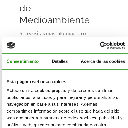
de
Medioambiente
Si necesitas más información o
quieres que te ayudemos con
estos trámites tan importantes
así como los análisis
necesarios, nuestro
Consentimiento
Detalles
Acerca de las cookies
Departamento de
Medioambiente
estará
encantado de ayudarte con las
Esta página web usa cookies
gestiones y con
cualquier otra
Acteco utiliza cookies propias y de terceros con fines
gestión medioambiental que
publicitarios, analíticos y para mejorar y personalizar su
corresponda a tu empresa por
navegación en base a sus intereses. Además,
su actividad
, como la gestión,
compartimos información sobre el uso que haga del sitio
tratamiento o reciclaje de
web con nuestros partners de redes sociales, publicidad y
residuos.
análisis web, quienes pueden combinarla con otra