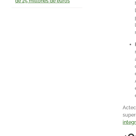
de 25 millones de euros
Actec
super
integ