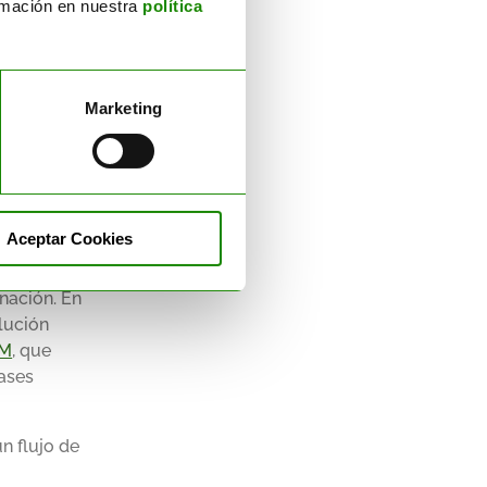
ormación en nuestra
política
ciclados en
 vírgenes.
Marketing
tantes,
ejos o
Aceptar Cookies
ticos
nación.
En
lución
AM
, que
vases
n flujo de