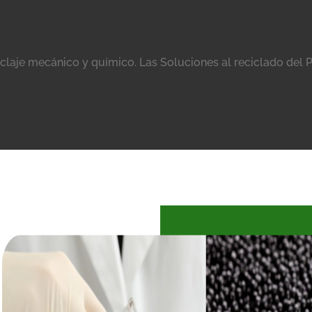
claje mecánico y químico. Las Soluciones al reciclado del P