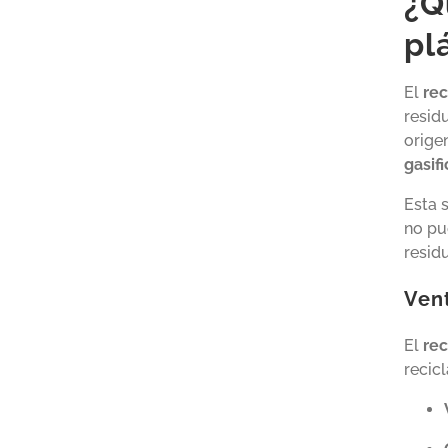
¿Q
pl
El
rec
resid
orige
gasif
Esta 
no pu
resid
Vent
El
rec
recic