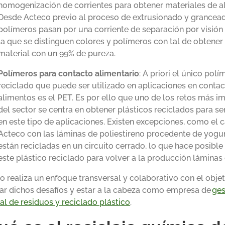
homogenización de corrientes para obtener materiales de al
Desde Acteco previo al proceso de extrusionado y grancea
polímeros pasan por una corriente de separación por visión a
la que se distinguen colores y polímeros con tal de obtener
material con un 99% de pureza.
Polímeros para contacto alimentario
: A priori el único polí
reciclado que puede ser utilizado en aplicaciones en conta
alimentos es el PET. Es por ello que uno de los retos más i
del sector se centra en obtener plásticos reciclados para ser
en este tipo de aplicaciones. Existen excepciones, como el 
Acteco con las láminas de poliestireno procedente de yogu
están recicladas en un circuito cerrado, lo que hace posibl
este plástico reciclado para volver a la producción láminas
o realiza un enfoque transversal y colaborativo con el obje
ar dichos desafíos y estar a la cabeza como empresa de
ges
ral de residuos y reciclado plástico
.