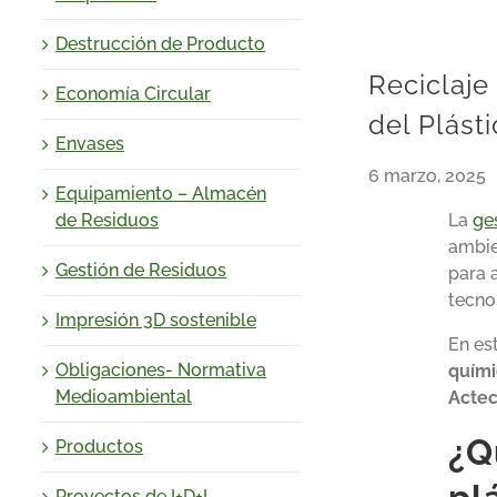
Destrucción de Producto
Reciclaje
Economía Circular
del Plást
Envases
6 marzo, 2025
Equipamiento – Almacén
La
ge
de Residuos
ambie
Gestión de Residuos
para 
tecno
Impresión 3D sostenible
En es
Obligaciones- Normativa
quím
Medioambiental
Acte
¿Q
Productos
Proyectos de I+D+I