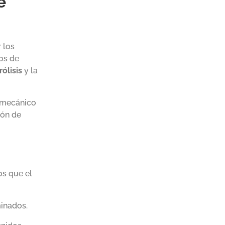
e
 los
ros
de
rólisis
y la
e mecánico
ión de
os que el
inados.