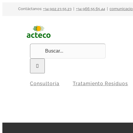
Saltar
Contáctanos:
+34 902 23 55 23
|
+34 966 55 65 44
|
comunicacio
al
contenido
Buscar:
Consultoría
Tratamiento Residuos