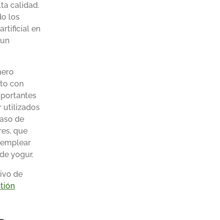
ta calidad.
do los
rtificial en
 un
mero
cto con
mportantes
 utilizados
caso de
res, que
e emplear
 de yogur.
tivo de
tión