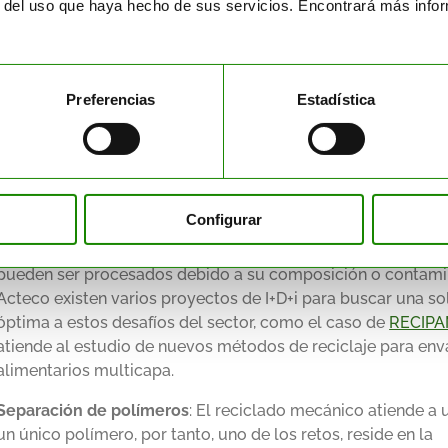
procesarse fácilmente.
r del uso que haya hecho de sus servicios. Encontrará más inf
Reducción de emisiones
: Permite reintroducir plásticos re
nuevos productos, disminuyendo la necesidad de materiales
Preferencias
Estadística
s del reciclaje mecánico
e es efectivo, el reciclaje mecánico enfrenta desafíos impor
ialmente cuando se trata de residuos plásticos más compl
minados.
Configurar
Limitaciones en compatibilidad
: No todos los residuos plás
pueden ser procesados debido a su composición o contami
Acteco existen varios proyectos de I+D+i para buscar una so
óptima a estos desafíos del sector, como el caso de
RECIP
atiende al estudio de nuevos métodos de reciclaje para en
alimentarios multicapa.
Separación de polímeros
: El reciclado mecánico atiende a u
un único polímero, por tanto, uno de los retos, reside en la