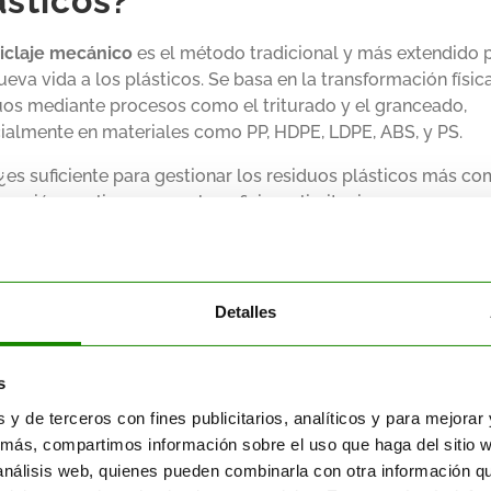
ásticos
?
iclaje mecánico
es el método tradicional y más extendido 
ueva vida a los plásticos. Se basa en la transformación físic
uos mediante procesos como el triturado y el
granceado
,
ialmente en materiales como PP, HDPE,
LDPE, ABS, y PS.
 ¿es suficiente para gestionar los residuos plásticos más c
nuación, analizamos sus beneficios y limitaciones.
ajas del reciclaje mecánico
iclaje mecánico
aporta soluciones probadas y rentables en 
Detalles
siduos. Su capacidad para
transformar residuos plásticos d
ente lo convierte en una herramienta indispensable:
s
Eficiencia energética
: Requiere menos energía en comparac
s y de terceros con fines publicitarios, analíticos y para mejora
reciclaje químico.
más, compartimos información sobre el uso que haga del sitio 
Costes más bajos
: Es más económico para plásticos que p
 análisis web, quienes pueden combinarla con otra información q