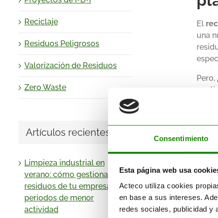
pl
Reciclaje
El
rec
una n
Residuos Peligrosos
resid
espec
Valorización de Residuos
Pero,
Zero Waste
conti
Vent
Artículos recientes
El
rec
Consentimiento
de re
efici
Limpieza industrial en
Esta página web usa cookie
verano: cómo gestionar los
Acteco utiliza cookies propia
residuos de tu empresa en
en base a sus intereses. Ade
periodos de menor
redes sociales, publicidad y
actividad