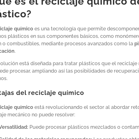
ué es el reciclaje químico
d
ástico
?
iclaje químico
es una tecnología que permite descomponer
uos
plásticos en sus componentes básicos, como monóme
n
o combustibles, mediante procesos avanzados como la
pi
icación
.
solución está diseñada para tratar plásticos que el reciclaj
ede procesar, ampliando así las posibilidades de recuperac
uos.
ajas del reciclaje químico
iclaje químico
está revolucionando el sector al abordar ret
laje mecánico no puede resolver:
Versatilidad:
Puede procesar plásticos mezclados o contam