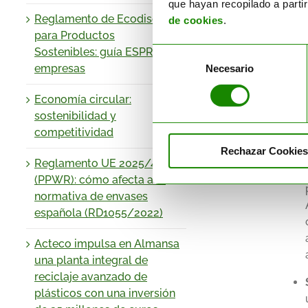
que hayan recopilado a parti
Reglamento de Ecodiseño
de cookies
.
para Productos
Sostenibles: guía ESPR para
Selección
empresas
Necesario
de
Reto
consentimiento
Economía circular:
Aunqu
sostenibilidad y
espec
competitividad
conta
Rechazar Cookies
Reglamento UE 2025/40
(PPWR): cómo afecta a la
normativa de envases
española (RD1055/2022)
Acteco impulsa en Almansa
una planta integral de
reciclaje avanzado de
plásticos con una inversión