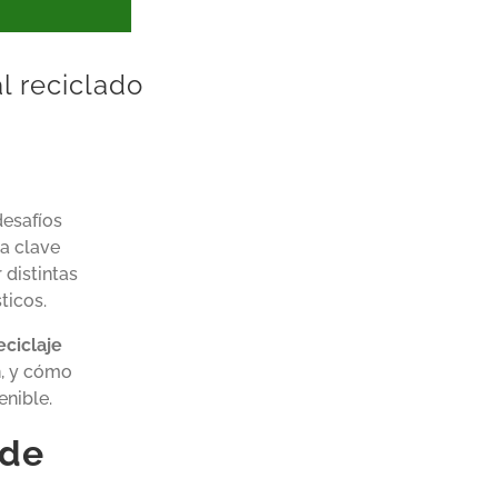
l reciclado
desafíos
a clave
r
distintas
ticos.
eciclaje
n, y cómo
enible.
de