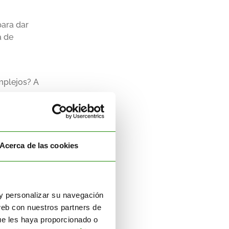
para dar
a de
omplejos? A
la gestión
Acerca de las cookies
e
manera
ión con el
r y personalizar su navegación
web con nuestros partners de
ueden
ue les haya proporcionado o