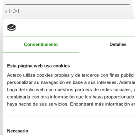
I+D+I
Política Integrada
Eco-solidaridad
Consentimiento
Detalles
Canal de denuncias
Esta página web usa cookies
Acteco utiliza cookies propias y de terceros con fines publici
SERVICIOS
personalizar su navegación en base a sus intereses. Ademá
haga del sitio web con nuestros partners de redes sociales, 
Consultoría medioambiental
combinarla con otra información que les haya proporcionado 
haya hecho de sus servicios. Encontrará más información e
Reciclado
Gestión Residuos
Selección
Necesario
de
Transporte de residuos