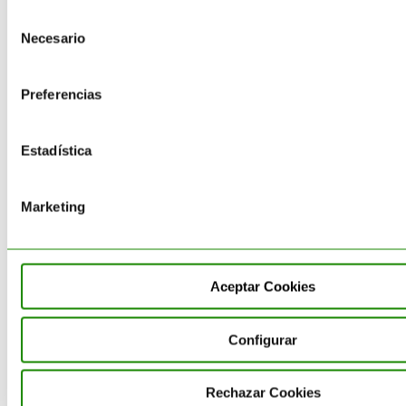
Equipamiento – Almacén de
Selección
Residuos
Necesario
de
consentimiento
Gestión de Residuos
Preferencias
Impresión 3D sostenible
Estadística
Obligaciones- Normativa
Medioambiental
Marketing
Productos
Proyectos de I+D+I
Aceptar Cookies
Reciclaje
Configurar
Residuos Peligrosos
Valorización de Residuos
Rechazar Cookies