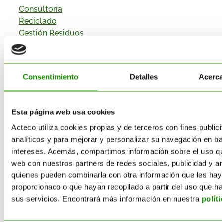
Consultoría
Reciclado
Gestión Residuos
Transporte
Suministro
Sectores
Consentimiento
Detalles
Acerca
Categorías
Esta página web usa cookies
Acteco utiliza cookies propias y de terceros con fines publici
analíticos y para mejorar y personalizar su navegación en b
Corporativo
intereses. Además, compartimos información sobre el uso qu
Destrucción de Producto
web con nuestros partners de redes sociales, publicidad y an
quienes pueden combinarla con otra información que les ha
Economía Circular
proporcionado o que hayan recopilado a partir del uso que 
sus servicios. Encontrará más información en nuestra
polít
Envases