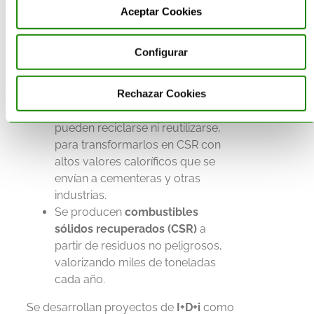
En Acteco somos especialistas en la
Aceptar Cookies
gestión integral de residuos
y en la
transformación de residuos en
Configurar
recursos.
En nuestras plantas:
Rechazar Cookies
Se recogen residuos que ya no
pueden reciclarse ni reutilizarse,
para transformarlos en CSR con
altos valores caloríficos que se
envían a cementeras y otras
industrias.
Se producen
combustibles
sólidos recuperados (CSR)
a
partir de residuos no peligrosos,
valorizando miles de toneladas
cada año.
Se desarrollan proyectos de
I+D+i
como