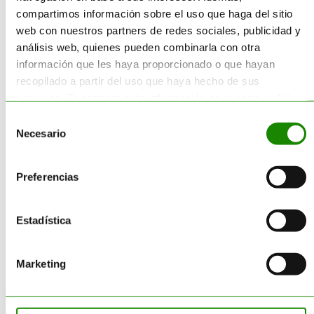
Biogás
aprovecha la fracción
compartimos información sobre el uso que haga del sitio
orgánica biodegradable.
web con nuestros partners de redes sociales, publicidad y
análisis web, quienes pueden combinarla con otra
Ambas soluciones permiten
maximizar
información que les haya proporcionado o que hayan
el porcentaje de residuos valorizados
recopilado a partir del uso que haya hecho de sus
y minimizar el recurso al vertedero,
servicios. Encontrará más información en nuestra
política
alineando la gestión de residuos con los
de cookies
.
principios de la
economía circular
y de
Selección
Necesario
la
descarbonización industrial
.
de
consentimiento
El papel de
Preferencias
Acteco en la
Estadística
producción de
CSR y
Marketing
biocombustibles