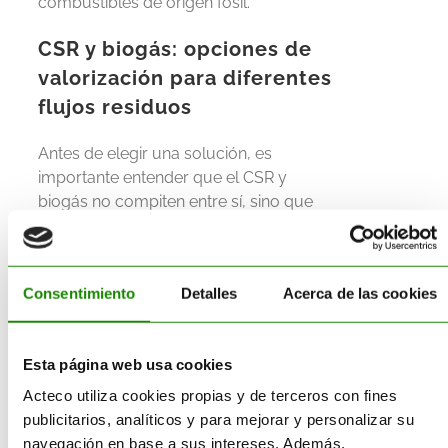
combustibles de origen fósil.
CSR y biogás: opciones de
valorización para diferentes
flujos residuos
Antes de elegir una solución, es
importante entender que el CSR y
biogás no compiten entre sí, sino que
dan solución a diferentes corrientes
de residuos
dentro de una estrategia
integral de gestión de residuos. Cada
Consentimiento
Detalles
Acerca de las cookies
tecnología se adapta a un tipo de
residuo y a una necesidad energética
concreta.
Esta página web usa cookies
CSR
valoriza la fracción no
Acteco utiliza cookies propias y de terceros con fines
reciclable, seca y de alto poder
publicitarios, analíticos y para mejorar y personalizar su
calorífico.
navegación en base a sus intereses. Además,