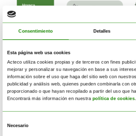
Consentimiento
Detalles
Transforma la
gestión de
Esta página web usa cookies
residuos
Acteco utiliza cookies propias y de terceros con fines publicit
mejorar y personalizar su navegación en base a sus intere
orgánicos en una
información sobre el uso que haga del sitio web con nuestros
publicidad y análisis web, quienes pueden combinarla con ot
ventaja para tu
proporcionado o que hayan recopilado a partir del uso que h
Encontrará más información en nuestra
política de cookies
.
empresa
Adoptar un sistema eficiente de
gestión
Selección
de residuos orgánicos
es una
decisión
Necesario
de
estratégica
que
beneficia tanto al
consentimiento