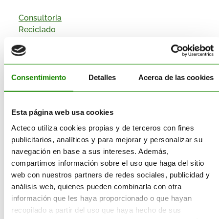
Consultoría
Reciclado
Gestión Residuos
Transporte
Suministro
Sectores
Consentimiento
Detalles
Acerca de las cookies
Esta página web usa cookies
Categorías
Acteco utiliza cookies propias y de terceros con fines
publicitarios, analíticos y para mejorar y personalizar su
Corporativo
navegación en base a sus intereses. Además,
compartimos información sobre el uso que haga del sitio
Destrucción de Producto
web con nuestros partners de redes sociales, publicidad y
análisis web, quienes pueden combinarla con otra
Economía Circular
información que les haya proporcionado o que hayan
recopilado a partir del uso que haya hecho de sus
Envases