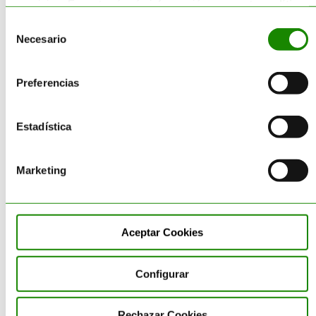
servicios. Encontrará más información en nuestra
política
de cookies
.
Equipamiento – Almacén de
Selección
Necesario
Residuos
de
consentimiento
Gestión de Residuos
Preferencias
Impresión 3D sostenible
Estadística
Obligaciones- Normativa
Medioambiental
Marketing
Productos
Proyectos de I+D+I
Aceptar Cookies
Reciclaje
Configurar
Residuos Peligrosos
Valorización de Residuos
Rechazar Cookies