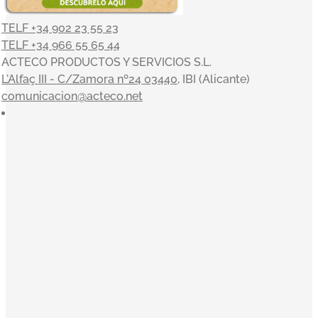
TELF +34 902 23 55 23
TELF +34 966 55 65 44
ACTECO PRODUCTOS Y SERVICIOS S.L.
L'Alfaç III - C/Zamora nº24 03440
, IBI (Alicante)
comunicacion@acteco.net
×
En el mundo actual, nuestra actividad es indisociable del
compromiso con el medioambiente y el entorno, y en
ACTECO estamos muy satisfechos por poder aportar
nuestro granito de arena. Nuestros valores sirven de
inspiración a la toma de decisiones: Orientación al cliente,
Innovación, Equipo, Pasión y Profesionalidad nos
acompañan en una clara misión: convertirnos en la
empresa de referencia de tratamiento y gestión integral de
residuos.