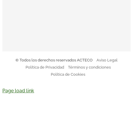
El Código Ético y de Conducta de Acteco pretende
orientar a todo el equipo sobre nuestro modo de actuar.
Descargar Código de Conducta
© Todos los derechos reservados ACTECO
Aviso Legal
Política de Privacidad
Términos y condiciones
Política de Cookies
Page load link