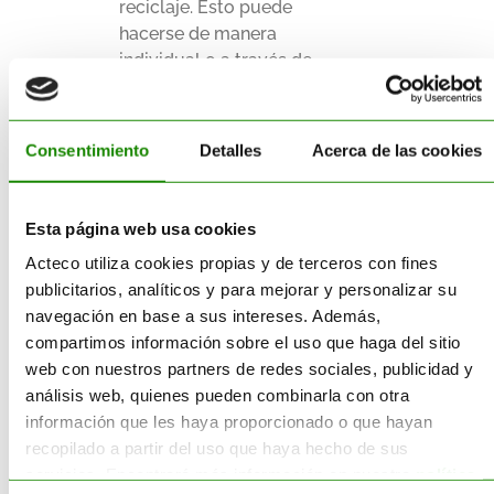
reciclaje. Esto puede
hacerse de manera
individual o a través de
una intensa colaboración
interempresarial. Esto
supone que los costos
Consentimiento
Detalles
Acerca de las cookies
iniciales de administrar o
poseer todo el ciclo de
vida pueden resultar
Esta página web usa cookies
demasiado altos para
Acteco utiliza cookies propias y de terceros con fines
nuevos emprendedores.
publicitarios, analíticos y para mejorar y personalizar su
En muchos de los casos,
navegación en base a sus intereses. Además,
los residuos generados en
compartimos información sobre el uso que haga del sitio
una industria no pueden
web con nuestros partners de redes sociales, publicidad y
volver a ser reintegrados
análisis web, quienes pueden combinarla con otra
en la misma industria,
información que les haya proporcionado o que hayan
sino que suponen
recopilado a partir del uso que haya hecho de sus
recursos para otras. Esto
servicios. Encontrará más información en nuestra
política
obliga a una red compleja