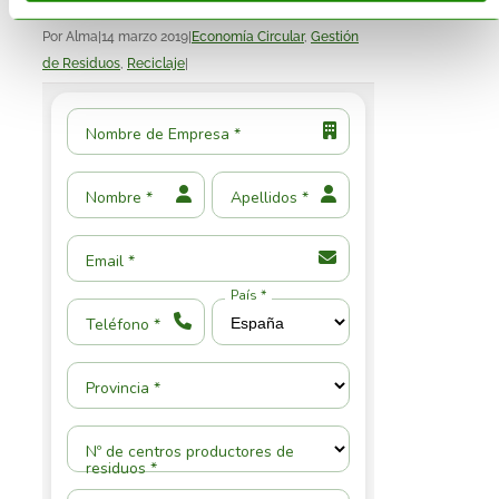
Por
Alma
|
14 marzo 2019
|
Economía Circular
,
Gestión
de Residuos
,
Reciclaje
|