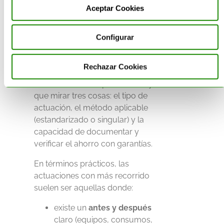
Aceptar Cookies
No todas las actuaciones
eficientes generan CAE de
forma automática. La pregunta
Configurar
clave no es solo “¿ahorra
energía?”, sino “¿ese ahorro es
Rechazar Cookies
certificable
dentro del
sistema?”. Para responderla, hay
que mirar tres cosas: el tipo de
actuación, el método aplicable
(estandarizado o singular) y la
capacidad de documentar y
verificar el ahorro con garantías.
En términos prácticos, las
actuaciones con más recorrido
suelen ser aquellas donde:
existe un
antes y después
claro (equipos, consumos,