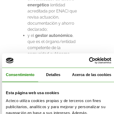
energético
(entidad
acreditada por ENAC) que
revisa actuación,
documentación y ahorro
declarado;
y el
gestor autonómico
,
que es el órgano/entidad
competente de la
comunidad autónoma
donde se ejecutó la
actuación, responsable de
la
emisión
del CAE.
Consentimiento
Detalles
Acerca de las cookies
Si el expediente está bien
planteado, este binomio
Esta página web usa cookies
(verificador + gestor
autonómico) convierte una
Acteco utiliza cookies propias y de terceros con fines
mejora energética en un ahorro
publicitarios, analíticos y para mejorar y personalizar su
certificado y reconocido
navegación en base a sus intereses. Además,