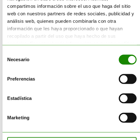
dentro del sistema. Y ahí es
compartimos información sobre el uso que haga del sitio
donde la preparación
web con nuestros partners de redes sociales, publicidad y
documental y técnica marca la
análisis web, quienes pueden combinarla con otra
diferencia.
información que les haya proporcionado o que hayan
recopilado a partir del uso que haya hecho de sus
Además, el sistema se
servicios. Encontrará más información en nuestra
política
completa con el Coordinador
de cookies
.
Selección
Nacional y el Registro Nacional
Necesario
de
de CAE, que refuerzan la
consentimiento
trazabilidad y el control a nivel
estatal.
Preferencias
Qué
Estadística
actuaciones
pueden
Marketing
generar CAE